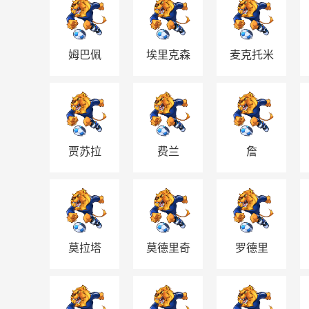
姆巴佩
埃里克森
麦克托米
奈
贾苏拉
费兰
詹
莫拉塔
莫德里奇
罗德里