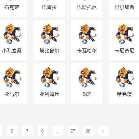
布克萨
巴雷拉
巴斯托尼
巴尔加斯
小孔塞桑
埃比舍尔
卡瓦哈尔
卡尼奇尼
克
亚马尔
亚列姆丘
B席
哈弗茨
克
6
7
8
...
27
28
»