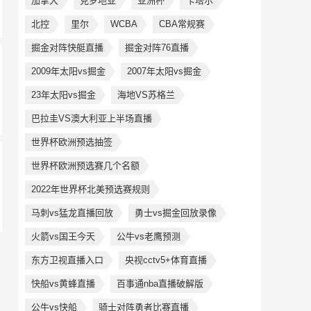
加拿大
克罗地亚
亚洲杯
卡塔尔
北控
里尔
WCBA
CBA常规赛
掘金对阵快艇直播
掘金对阵76直播
2009年太阳vs掘金
2007年太阳vs掘金
23年太阳vs掘金
海地VS苏格兰
巴拉圭VS澳大利亚上半场直播
世界杯欧洲预选抽签
世界杯欧洲预选赛几个名额
2022年世界杯北美预选赛规则
马刺vs猛龙直播回放
勇士vs掘金回放录像
火箭vs国王今天
公牛vs老鹰预测
东方卫视直播入口
央视cctv5+体育直播
快船vs黄蜂直播
百事通nba直播破解版
公牛vs快船
骑士对阵勇者比赛直播