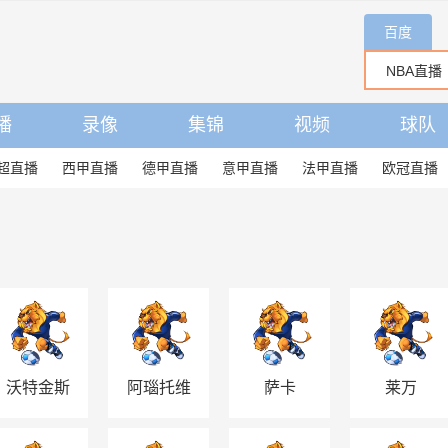
百度
播
录像
集锦
视频
球队
超直播
西甲直播
德甲直播
意甲直播
法甲直播
欧冠直播
沃特金斯
阿瑙托维
萨卡
莱万
奇