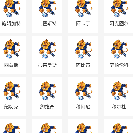
鲍姆加特
韦霍斯特
阿卡丁
阿克图尔
纳
科格鲁
西蒙斯
蒂莱曼斯
萨比策
萨帕伦科
绍切克
约维奇
穆阿尼
穆尔杜