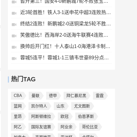
暂升第三！国安4-0新鹏城7轮不败张玉宁传射达万双响法比奥破门
近3轮首胜！铁人3-1送申花中超3连败热菲尼奥双响邦本宜裕传射
终结2连败！新鹏城2-0送铜梁龙5轮不胜37岁姜至鹏破门韦斯利建功
笑傲德比！西海岸2-0送海牛联赛4连败海牛仍垫底西海岸升至第二
换帅后开门红！十人泰山1-0海港泽卡制胜于金永扑点海港三球被吹
蓉城5连平！蓉城1-1三镇韦世豪89分点射救主费利佩造点李昂破门
热门TAG
CBA
曼联
德甲
拜仁慕尼黑
雷霆
篮网
凯尔特人
山东
尤文图斯
里昂
阿斯顿维拉
欧冠
伯恩茅斯
阿乙
国际友谊赛
阿业余
哥伦比亚