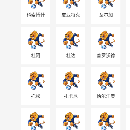
科索博什
皮亚特克
瓦尔加
杜阿
杜达
普罗沃德
托松
扎卡尼
恰尔汗奥
卢