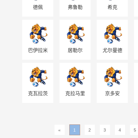
德佩
弗鲁勒
希克
巴伊拉米
居勒尔
尤尔曼德
克瓦拉茨
克拉马里
京多安
赫利亚
奇
«
1
2
3
4
5