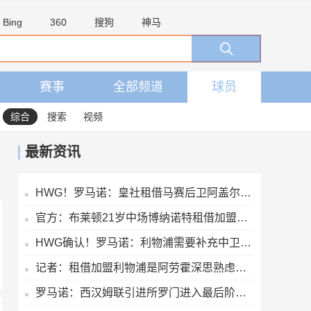
Bing
360
搜狗
神马
赛事
全部频道
球员
综合
搜索
视频
最新资讯
HWG！罗马诺：皇社租借马赛后卫阿盖尔德达协议，买断费1100万欧
官方：布莱顿21岁中场博纳诺特租借加盟埃尔切，期限为一年
HWG确认！罗马诺：利物浦需要补充中卫深度，如今出手签下阿劳霍
记者：租借加盟利物浦是阿劳霍深思熟虑的决定，红军承担全部工资
罗马诺：西汉姆联引进所罗门进入最后阶段，正推进与热刺的谈判