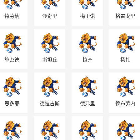
特劳纳
沙奇里
梅里诺
格雷戈里
施
施密德
斯坦丘
拉齐
扬扎
恩多耶
德拉古斯
德弗里
德布劳内