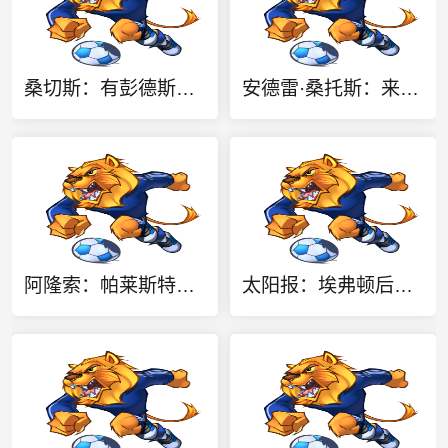
桑切斯：有彭德斯是好事这种竞争非常棒 阿隆索让事情变得简单
安德雷·桑托斯：来到曼联后这里就像我的家，我内心格外开心
阿隆索：帕莱斯特拉每场都在变得更好，他的球风非常灵活多变
太阳报：埃弗顿后卫迈克尔·基恩挂牌出售价值330万镑的豪宅