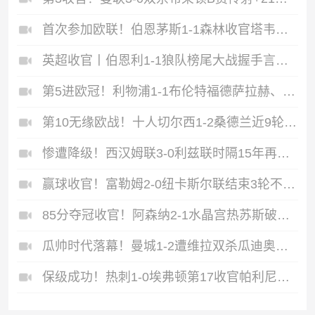
首次参加欧联！伯恩茅斯1-1森林收官塔韦尼耶救主怀特远射破门
英超收官丨伯恩利1-1狼队榜尾大战握手言和两队双双降入英冠
第5进欧冠！利物浦1-1布伦特福德萨拉赫、罗伯逊结束9年红军生涯
第10无缘欧战！十人切尔西1-2桑德兰近9轮仅1胜桑德兰第7进欧战
惨遭降级！西汉姆联3-0利兹联时隔15年再度降级至英冠
赢球收官！富勒姆2-0纽卡斯尔联结束3轮不胜迪奥普、凯尔尼破门
85分夺冠收官！阿森纳2-1水晶宫热苏斯破门+失良机马杜埃凯建功
瓜帅时代落幕！曼城1-2遭维拉双杀瓜迪奥拉、B席、斯通斯告别战
保级成功！热刺1-0埃弗顿第17收官帕利尼亚制胜热刺近6轮仅1负