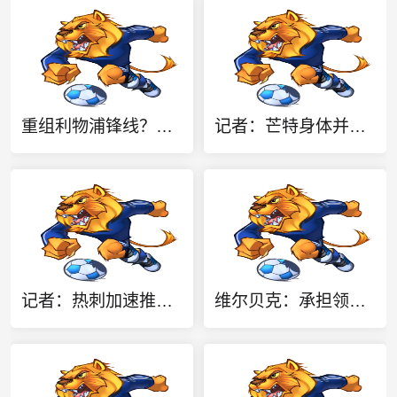
重组利物浦锋线？法媒：签下萨拉赫之后，特拉布宗即将拿下努涅斯
记者：芒特身体并无大碍，他走向球队大巴时面带笑容
记者：热刺加速推进萨维尼奥转会，球员也倾向于加盟
维尔贝克：承担领导角色对我而言水到渠成 我不怎么喜欢力量训练