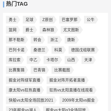
热门TAG
勇士
足球
Z原创
巴塞罗那
公牛
篮网
爵士
森林狼
尤文图斯
那不勒斯
转会
浙江
唐斯
巴列卡诺
桑德兰
科莫
德国戊组联赛
库拉索
中乙
卡塔尔
山西
天津
比赛集锦
巴青锦
比赛截图
掘金对阵绿军直播
掘金对阵开拓者直播
康太阳vs狂热直播
狂热vs太阳直播在线观看
快船vs太阳全场回放2021
2009年太阳vs掘金
23年掘金vs湖人
掘金vs太阳g3全场回放