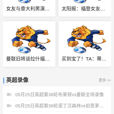
女友与意大利男演员聊天，哈兰德上演“吃醋”戏码：别靠那么近
太阳报：福登女友在二手平台出售英格兰世界杯球衣，标价70英镑
曼联旧将谈拉什福德：想不通，为世界最大的俱乐部踢球怎会不享受
买到宝了！TA：蒂莱曼斯迎来红魔首秀，球风沉稳想必卡里克很满意
英超录像
更多 >>
05月25日英超第38轮布莱顿vs曼联全场录像
05月25日英超第38轮诺丁汉森林vs伯恩茅斯全场录像