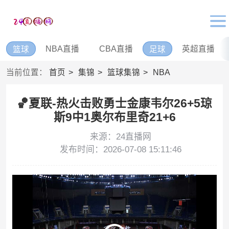
NBA直播
CBA直播
英超直播
篮球
足球
当前位置：
首页
集锦
篮球集锦
NBA
🏀夏联-热火击败勇士金康韦尔26+5琼
斯9中1奥尔布里奇21+6
来源：24直播网
发布时间：2026-07-08 15:11:46