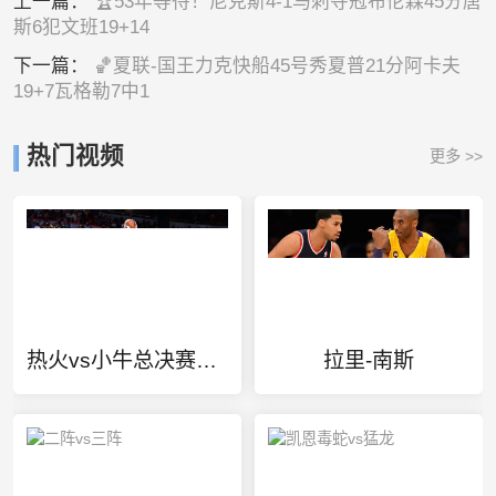
上一篇：
🏆53年等待！尼克斯4-1马刺夺冠布伦森45分唐
斯6犯文班19+14
下一篇：
🏀夏联-国王力克快船45号秀夏普21分阿卡夫
19+7瓦格勒7中1
热门视频
更多 >>
热火vs小牛总决赛录像
拉里-南斯