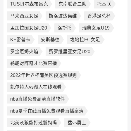
TUS贝尔森布吕克
东南联合二队
托基联
马来西亚女足
斯洛波达诺维
香港足总杯
孟加拉国女足U20
洛斯托
瑞典女足U19
KF雷普卡
安斯基德
堪培拉FC女足
罗金厄姆火焰
费罗维里亚女足U20
鹈鹕对阵奇才比赛直播
2022年世界杯南美区预选赛规则
凯尔特人vs湖人在线观看
nba直播免费高清直播软件
nba夏季在线直播免费观看直播高清
北美灰狼能打过鬣狗吗
猛vs勇士