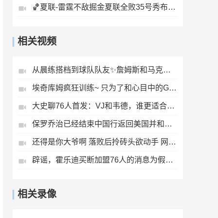
🏀夏联-雷霆不敌掘金夏联全败35号秀布拉齐尔32+6马拉14+7+6
相关视频
从晨练搭档到球队队友✨詹姆斯和马克西又一次并肩合练了！
埃奇库姆疯狂训练~ 只为了和心目中的GOAT——詹姆斯，一起夺冠
大史聊76人首发：VJ和韦德，谁更适合76人的首发🤔
保罗乔治已经结束中国行返回美国并和与好友打上了高尔夫...
还得是你大爷啊 落败后拎砖头欲动手 网友:这下输球又输人.....
辟谣，霍乐迪买断加盟76人的消息为假Shams账号所发 ！
相关录像