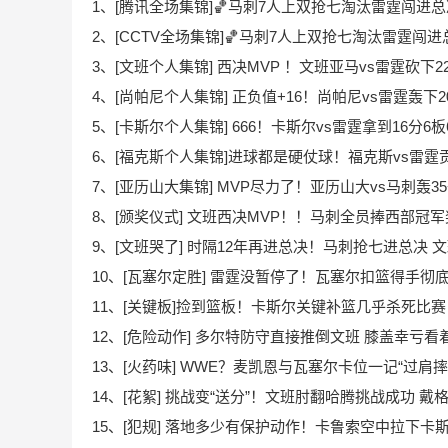
1、[腾讯全场集锦]🏀马刺7人上双抢七淘汰雷霆闯进总决赛
2、[CCTV全场集锦]🏀马刺7人上双抢七淘汰雷霆闯进总
3、[文班个人集锦] 西决MVP ！文班亚马vs雷霆砍下2
4、[尚帕尼个人集锦] 正负值+16！尚帕尼vs雷霆轰下2
5、[卡斯尔个人集锦] 666！卡斯尔vs雷霆拿到16分6
6、[福克斯个人集锦]进球都是硬仗球！福克斯vs雷霆贡
7、[亚历山大集锦] MVP尽力了！亚历山大vs马刺轰35
8、[颁奖仪式] 文班西决MVP！！马刺全员捧西部冠
9、[文班哭了] 时隔12年再进总决！马刺抢七进总决 
10、[瓦塞尔定胜] 雷霆没暂停了！瓦塞尔扣篮得手彻
11、[关键板]捡到篮板！卡斯尔关键补篮几乎杀死比赛
12、[危险动作] 多尔特防守直接推倒文班 膝盖幸亏看
13、[火药味] WWE？麦凯恩与瓦塞尔卡位一记“过肩摔
14、[花絮] 挑战变“送分”！文班肘翻哈腾挑战成功 
15、[犯规] 落地多少有保护动作！卡鲁索空中拉下卡