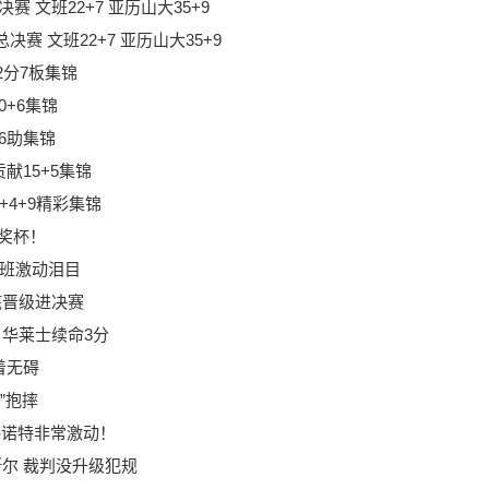
 文班22+7 亚历山大35+9
决赛 文班22+7 亚历山大35+9
2分7板集锦
0+6集锦
板6助集锦
献15+5集锦
+4+9精彩集锦
军奖杯！
文班激动泪目
底晋级进决赛
 华莱士续命3分
着无碍
”抱摔
戴格诺特非常激动！
斯尔 裁判没升级犯规