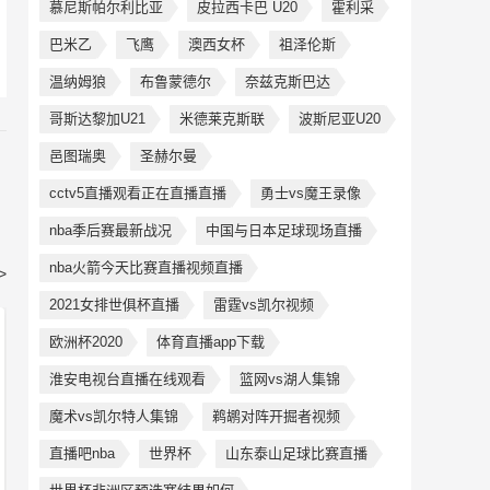
慕尼斯帕尔利比亚
皮拉西卡巴 U20
霍利采
巴米乙
飞鹰
澳西女杯
祖泽伦斯
温纳姆狼
布鲁蒙德尔
奈兹克斯巴达
哥斯达黎加U21
米德莱克斯联
波斯尼亚U20
邑图瑞奥
圣赫尔曼
cctv5直播观看正在直播直播
勇士vs魔王录像
nba季后赛最新战况
中国与日本足球现场直播
nba火箭今天比赛直播视频直播
>
2021女排世俱杯直播
雷霆vs凯尔视频
欧洲杯2020
体育直播app下载
淮安电视台直播在线观看
篮网vs湖人集锦
魔术vs凯尔特人集锦
鹈鹕对阵开掘者视频
直播吧nba
世界杯
山东泰山足球比赛直播