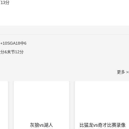
13分
10SGA18中6
2分&末节12分
更多 >
灰狼vs湖人
比猛龙vs奇才比赛录像