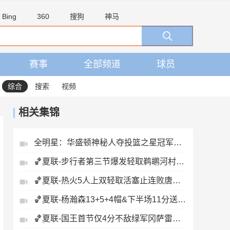
Bing
360
搜狗
神马
赛事
全部频道
球员
综合
搜索
视频
相关集锦
全明星：华盛顿神秘人夺投篮之星冠军！福德夺得三分大赛冠军！
🏀夏联-步行者第三节爆发轻取鹈鹕河村勇辉5+5+12斯劳森22分
🏀夏联-热火5人上双轻取活塞止连败唐纳森20+8+10奥科里27分
🏀夏联-杨瀚森13+5+4帽&下半场11分送惊艳妙传开拓者力克掘金
🏀夏联-国王首节仅4分不敌绿军冈萨雷斯24+10+5塞纳克10+12