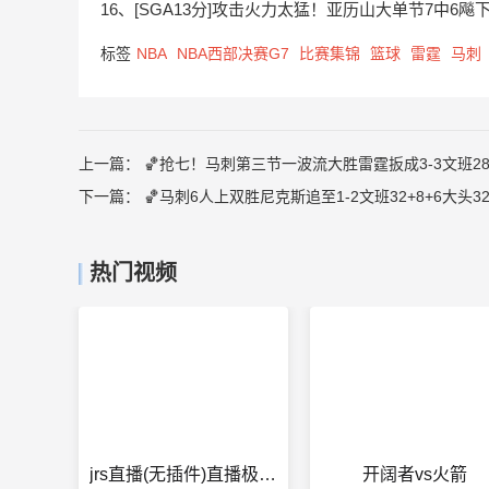
16、[SGA13分]攻击火力太猛！亚历山大单节7中6飚下
标签
NBA
NBA西部决赛G7
比赛集锦
篮球
雷霆
马刺
上一篇：
🏀抢七！马刺第三节一波流大胜雷霆扳成3-3文班28+
下一篇：
🏀马刺6人上双胜尼克斯追至1-2文班32+8+6大头3
热门视频
jrs直播(无插件)直播极速体育
开阔者vs火箭