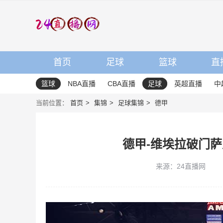
首页
足球
篮球
直
篮球
NBA直播
CBA直播
足球
英超直播
中
当前位置：
首页
集锦
足球集锦
德甲
德甲-维埃拉破门萨
来源：24直播网