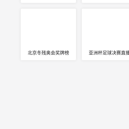
北京冬残奥会奖牌榜
亚洲杯足球决赛直