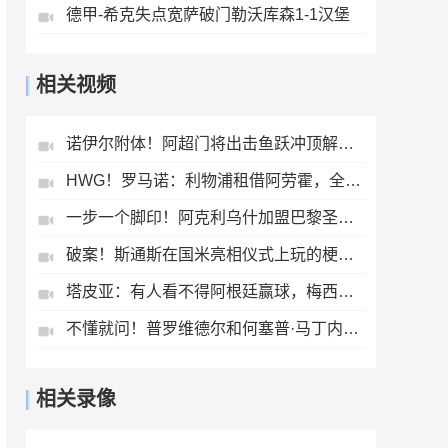
德甲-希克失点宽萨破门勒沃库森1-1汉堡
相关视频
诺伊尔附体！阿超门将出击鱼跃冲顶解围！惨遭中圈吊射破门！
HWG！罗马诺：利物浦租借阿劳霍，全额承担薪水+非强制买断
一步一个脚印！阿克利乌什加盟巴黎圣日耳曼官方短片！
破案！斯通斯在国米亮相仪式上玩的梗，图赫尔很熟悉😄
塔皮亚：有人看不得阿根廷赢球，梅西毫无疑问是这届世界杯最佳！
不懂就问！普罗维德尔和何塞普·马丁内斯谁更适合国米一门？
相关录像