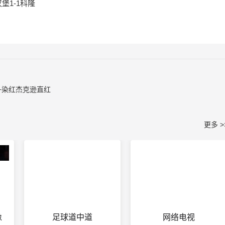
堡1-1科隆
+染红杰克逊直红
更多 >
像
足球道中道
网络电视