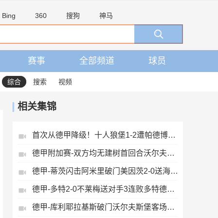
Bing
360
搜狗
神马
赛事
全部频道
球员
综合
搜索
视频
相关集锦
首次从德甲降级！十人狼堡1-2遭帕德博恩逆转库尔达加时赛制胜
德甲附加赛-双方均无建树首回合沃尔夫斯堡0-0帕德博恩
德甲-蒂茨闪击阿米里破门美因茨2-0送海登海姆降级
德甲-多特2-0不莱梅送对手3连败多特德甲亚军收官吉拉西破门
德甲-库利耶拉基斯破门沃尔夫斯堡客场3-1送圣保利降级