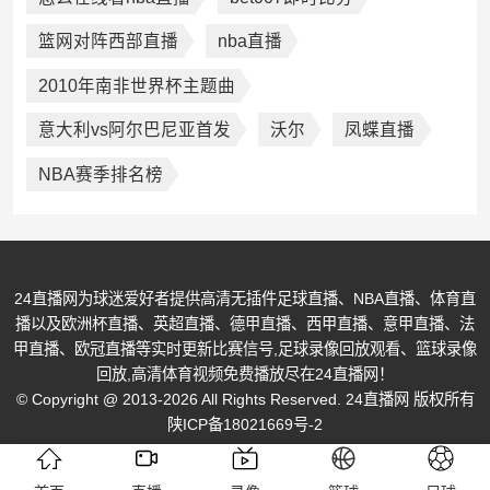
篮网对阵西部直播
nba直播
2010年南非世界杯主题曲
意大利vs阿尔巴尼亚首发
沃尔
凤蝶直播
NBA赛季排名榜
24直播网为球迷爱好者提供高清无插件足球直播、NBA直播、体育直
播以及欧洲杯直播、英超直播、德甲直播、西甲直播、意甲直播、法
甲直播、欧冠直播等实时更新比赛信号,足球录像回放观看、篮球录像
回放,高清体育视频免费播放尽在24直播网！
© Copyright @ 2013-2026 All Rights Reserved. 24直播网 版权所有
陕ICP备18021669号-2