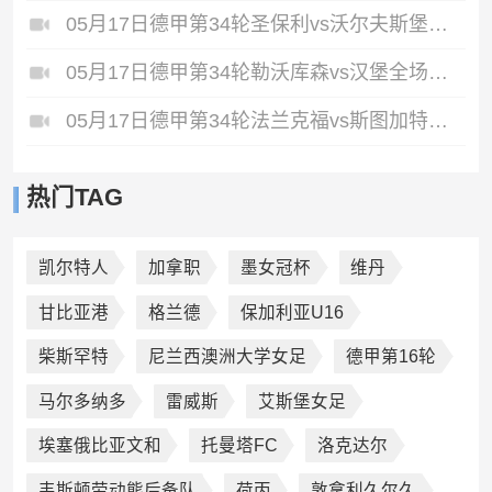
05月17日德甲第34轮圣保利vs沃尔夫斯堡全场录像
05月17日德甲第34轮勒沃库森vs汉堡全场录像
05月17日德甲第34轮法兰克福vs斯图加特全场录像
热门TAG
凯尔特人
加拿职
墨女冠杯
维丹
甘比亚港
格兰德
保加利亚U16
柴斯罕特
尼兰西澳洲大学女足
德甲第16轮
马尔多纳多
雷威斯
艾斯堡女足
埃塞俄比亚文和
托曼塔FC
洛克达尔
韦斯顿劳动熊后备队
荷丙
敦拿利久尔久