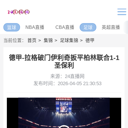
NBA直播
CBA直播
英超直播
篮球
足球
当前位置：
首页
集锦
足球集锦
德甲
德甲-拉格破门伊利奇扳平柏林联合1-1
圣保利
来源：24直播网
发布时间：2026-04-05 21:30:53