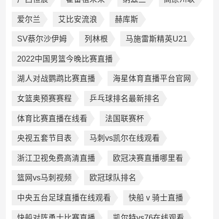
爱尔兰
艾比安流浪
赫库斯
SV蔡尔沙伊姆
列林根
马施雷斯精英U21
2022中国男篮今晚比赛直播
湖人对战鹦鹉比赛直播
海星体育直播平台官网
女篮奥预赛赛程
乒乓球排名最新排名
体育比赛直播在线看
法国联赛杯
央视五套节目表
马刺vs凯尔在线观看
浙江卫视免费高清直播
欧冠决赛直播哪里看
篮网vs马刺视频
欧冠球队排名
中央五台足球直播在线观看
快船ⅴ骑士直播
快船对阵勇士比赛直播
凯尔特vs76在线观看