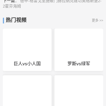
下一篇：
德甲-格雷戈里施破门赫拉纳克建功奥格斯堡2-
2霍芬海姆
热门视频
更多 >>
巨人vs小人国
罗斯vs绿军