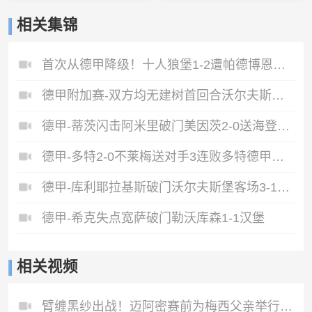
相关集锦
首次从德甲降级！十人狼堡1-2遭帕德博恩逆转库尔达加时赛制胜
德甲附加赛-双方均无建树首回合沃尔夫斯堡0-0帕德博恩
德甲-蒂茨闪击阿米里破门美因茨2-0送海登海姆降级
德甲-多特2-0不莱梅送对手3连败多特德甲亚军收官吉拉西破门
德甲-库利耶拉基斯破门沃尔夫斯堡客场3-1送圣保利降级
德甲-希克失点宽萨破门勒沃库森1-1汉堡
相关视频
臂缠黑纱出战！迈阿密赛前为梅西父亲举行默哀仪式！