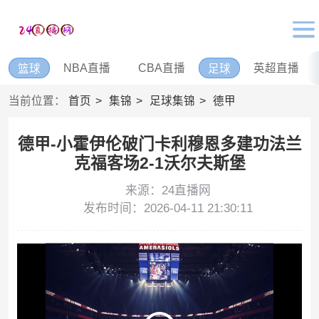
NBA直播
CBA直播
英超直播
篮球
足球
当前位置：
首页
集锦
足球集锦
德甲
德甲-小霍伊伦破门卡利穆恩多建功法兰
克福客场2-1沃尔夫斯堡
来源：24直播网
发布时间：2026-04-11 21:30:11