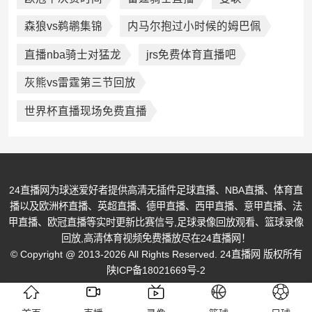
森狼vs鹈鹕集锦
内马尔抱过小时候的姆巴佩
直播nba骑士对猛龙
jrs免费体育直播吧
灰熊vs雷霆第三节回放
世界杯直播现场免费直播
24直播网为球迷爱好者提供高清无插件足球直播、NBA直播、体育直
播以及欧洲杯直播、英超直播、德甲直播、西甲直播、意甲直播、法
甲直播、欧冠直播等实时更新比赛信号,足球录像回放观看、篮球录像
回放,高清体育视频免费播放尽在24直播网！
© Copyright @ 2013-2026 All Rights Reserved. 24直播网 版权所有
陕ICP备18021669号-2