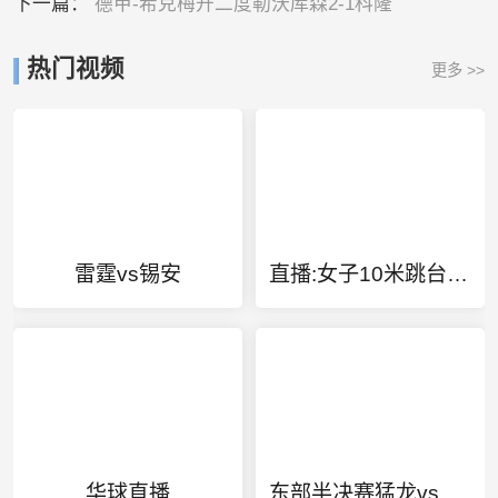
下一篇：
德甲-希克梅开二度勒沃库森2-1科隆
热门视频
更多 >>
雷霆vs锡安
直播:女子10米跳台决赛直播
华球直播
东部半决赛猛龙vs76人