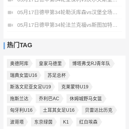
05月17日德甲第34轮勒沃库森vs汉堡全场录像
05月17日德甲第34轮法兰克福vs斯图加特全场录像
热门TAG
奥德阿库
皇家马德里
博塔弗戈RJ青年队
瑞典女篮U16
苏足总杯
斯洛文尼亚女足U19
克莱蒙特U19
拖斯兰达
乔利巴AC
休姆城野马女篮
匈牙利U16
土耳其女足U16
贝雷达比历克
波哥塔
东京绿茵
K1
红白埃森