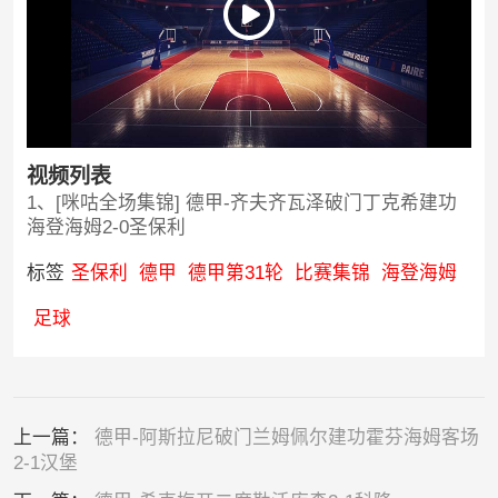
视频列表
1、[咪咕全场集锦] 德甲-齐夫齐瓦泽破门丁克希建功
海登海姆2-0圣保利
标签
圣保利
德甲
德甲第31轮
比赛集锦
海登海姆
足球
上一篇：
德甲-阿斯拉尼破门兰姆佩尔建功霍芬海姆客场
2-1汉堡