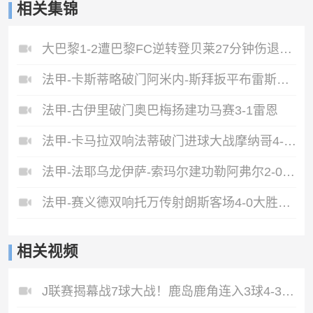
相关集锦
大巴黎1-2遭巴黎FC逆转登贝莱27分钟伤退戈里替补双响+读秒绝杀
法甲-卡斯蒂略破门阿米内-斯拜扳平布雷斯特1-1昂热
法甲-古伊里破门奥巴梅扬建功马赛3-1雷恩
法甲-卡马拉双响法蒂破门进球大战摩纳哥4-5斯特拉斯堡
法甲-法耶乌龙伊萨-索玛尔建功勒阿弗尔2-0洛里昂
法甲-赛义德双响托万传射朗斯客场4-0大胜里昂
相关视频
J联赛揭幕战7球大战！鹿岛鹿角连入3球4‑3惊天逆转横滨水手