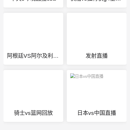
阿根廷VS阿尔及利亚上半场直播
发射直播
骑士vs篮网回放
日本vs中国直播