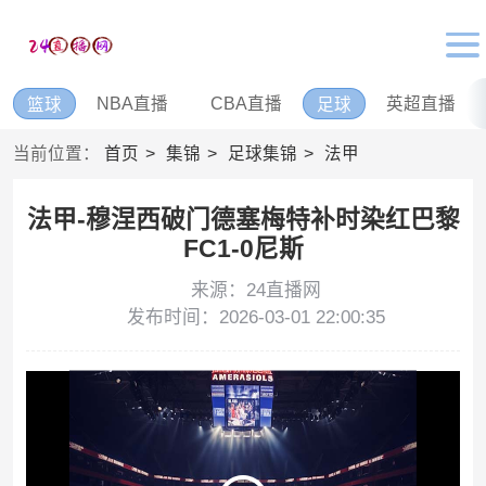
NBA直播
CBA直播
英超直播
篮球
足球
当前位置：
首页
集锦
足球集锦
法甲
法甲-穆涅西破门德塞梅特补时染红巴黎
FC1-0尼斯
来源：24直播网
发布时间：2026-03-01 22:00:35