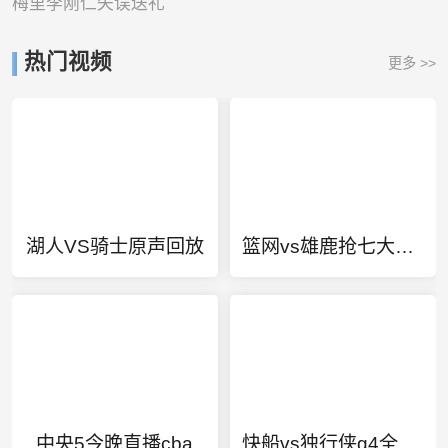
梅里李刚仁失误送礼
热门视频
更多 >>
湖人VS骑士原声回放
篮网vs雄鹿抢七大战比分
中央5今晚直播cba
快船vs独行侠g4全场回放