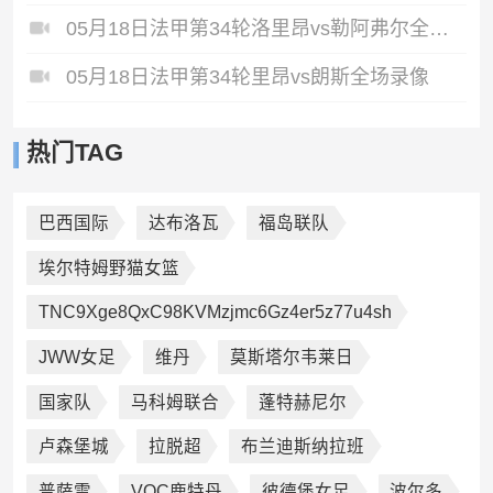
05月18日法甲第34轮洛里昂vs勒阿弗尔全场录像
05月18日法甲第34轮里昂vs朗斯全场录像
热门TAG
巴西国际
达布洛瓦
福岛联队
埃尔特姆野猫女篮
TNC9Xge8QxC98KVMzjmc6Gz4er5z77u4sh
JWW女足
维丹
莫斯塔尔韦莱日
国家队
马科姆联合
蓬特赫尼尔
卢森堡城
拉脱超
布兰迪斯纳拉班
普萨雷
VOC鹿特丹
彼德堡女足
波尔多