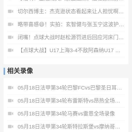
切尔西博主：杰克逊状态看起来让人担忧啊 😬
略带喜感😄！实拍：玄智健与张玉宁这波护球“攻守”哪里怪怪的
闭嘴！点球大战时赵松源罚进后回应河床门将先前的挑衅
【点球大战】U17上海3-4不敌阿森纳U17 李秋甫、李文博失点
相关录像
05月18日法甲第34轮巴黎FCvs巴黎圣日耳曼全场录像
05月18日法甲第34轮布雷斯特vs昂热全场录像
05月18日法甲第34轮马赛vs雷恩全场录像
05月18日法甲第34轮斯特拉斯堡vs摩纳哥全场录像