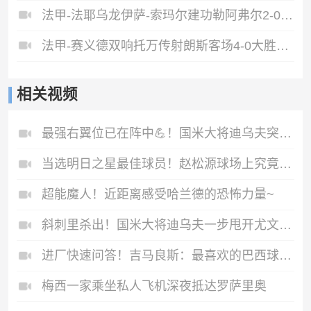
法甲-法耶乌龙伊萨-索玛尔建功勒阿弗尔2-0洛里昂
法甲-赛义德双响托万传射朗斯客场4-0大胜里昂
相关视频
最强右翼位已在阵中💪！国米大将迪乌夫突破直接将对手晃倒
当选明日之星最佳球员！赵松源球场上究竟有何过人之处呢？
超能魔人！近距离感受哈兰德的恐怖力量~
斜刺里杀出！国米大将迪乌夫一步甩开尤文防线，逆足击穿斑马军团
进厂快速问答！吉马良斯：最喜欢的巴西球员是小罗，永远是39号~
梅西一家乘坐私人飞机深夜抵达罗萨里奥