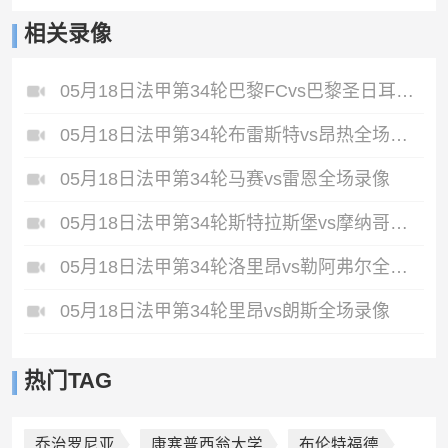
相关录像
05月18日法甲第34轮巴黎FCvs巴黎圣日耳曼全场录像
05月18日法甲第34轮布雷斯特vs昂热全场录像
05月18日法甲第34轮马赛vs雷恩全场录像
05月18日法甲第34轮斯特拉斯堡vs摩纳哥全场录像
05月18日法甲第34轮洛里昂vs勒阿弗尔全场录像
05月18日法甲第34轮里昂vs朗斯全场录像
热门TAG
乔治罗尼亚
康塞普西翁大学
布伦特福德