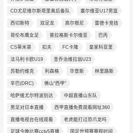
CD尤尼维尔斯塔里奥后备队
塞尔维亚U17男篮
西切斯特
双足龙
高尔根尼
雷德卡竞技
哥伦布鹰女足
普拉格斯卡尔维亚
巴丙
CS蒂米甚
扣夫
FC卡隆
皇家科亚里
法马利卡欧U19
圣乔治维拉翁U23
苏勒约维克
利森格
华登斯
林里路斯
辛巴(DRC)
佛山“西甲”
哈萨维尤尔特波别达
中超直播山东队
男足对日本直播
西甲直播免费观看网址360
直播电视台在线观看
老虎能打过恐爪龙吗
足球今晚比赛cctv5直播
国足世预赛赛程时间