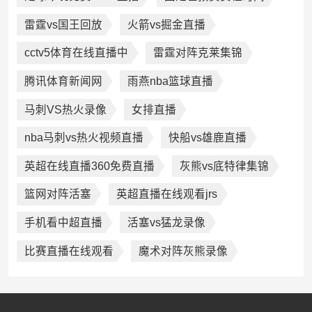
雷霆vs国王回放
火箭vs掘金直播
cctv5体育在线直播中
雷霆对阵克莱集锦
腾讯体育新闻网
雨燕nba篮球直播
马刺VS热火录像
女排直播
nba马刺vs热火视频直播
快船vs雄鹿直播
英超在线直播360免费直播
灰熊vs底特律集锦
篮网对阵活塞
英超直播在线观看jrs
手机看中超直播
活塞vs猛龙录像
比赛直播在线观看
魔术对阵灰熊录像