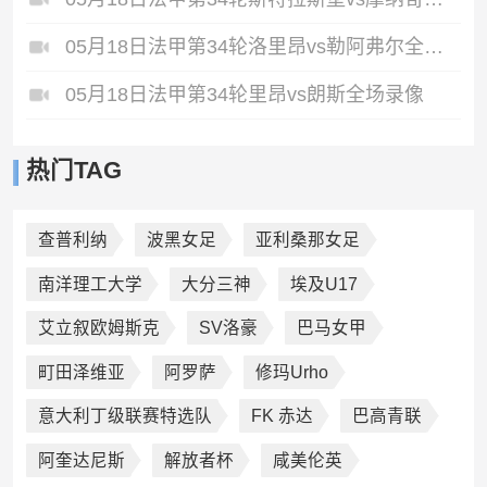
05月18日法甲第34轮洛里昂vs勒阿弗尔全场录像
05月18日法甲第34轮里昂vs朗斯全场录像
热门TAG
查普利纳
波黑女足
亚利桑那女足
南洋理工大学
大分三神
埃及U17
艾立叙欧姆斯克
SV洛豪
巴马女甲
町田泽维亚
阿罗萨
修玛Urho
意大利丁级联赛特选队
FK 赤达
巴高青联
阿奎达尼斯
解放者杯
咸美伦英