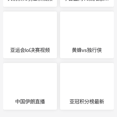
亚运会lol决赛视频
黄蜂vs独行侠
中国伊朗直播
亚冠积分榜最新