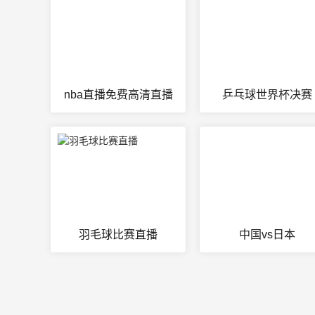
nba直播免费高清直播
乒乓球世界杯决赛
羽毛球比赛直播
中国vs日本