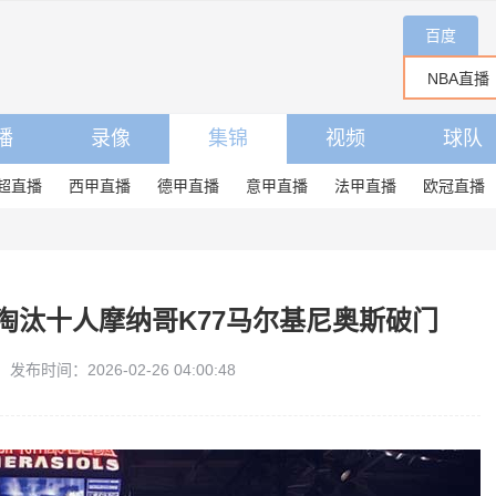
百度
播
录像
集锦
视频
球队
超直播
西甲直播
德甲直播
意甲直播
法甲直播
欧冠直播
-4淘汰十人摩纳哥K77马尔基尼奥斯破门
发布时间：2026-02-26 04:00:48