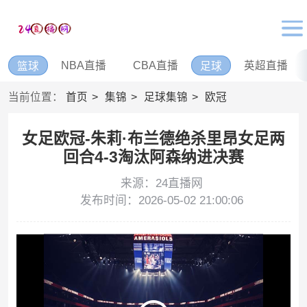
NBA直播
CBA直播
英超直播
篮球
足球
当前位置：
首页
集锦
足球集锦
欧冠
女足欧冠-朱莉·布兰德绝杀里昂女足两
回合4-3淘汰阿森纳进决赛
来源：24直播网
发布时间：2026-05-02 21:00:06