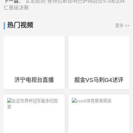
下一篇：
女足欧冠-普特拉斯双响巴萨两回合5-3淘汰拜
仁晋级决赛
热门视频
更多 >>
济宁电视台直播
掘金VS马刺G4述评