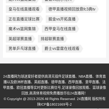
皇马在线直播观看
德甲直播视频回放鼎fc3典tv
正在直播足球比赛
掘金vs开拓直播
魔术vs篮网集锦
西甲皇马在线直播
英超球赛直播
排超联赛直播
男单乒乓球直播
爵士vs雷霆在线观看
24直播网为球迷爱好者提供高清无插件足球直播、NBA直播、体育直
播以及欧洲杯直播、英超直播、德甲直播、西甲直播、意甲直播、法
甲直播、欧冠直播等实时更新比赛信号,足球录像回放观看、篮球录像
回放,高清体育视频免费播放尽在24直播网！
© Copyright @ 2013-2026 All Rights Reserved. 24直播网 版权所有
陕ICP备18021669号-2