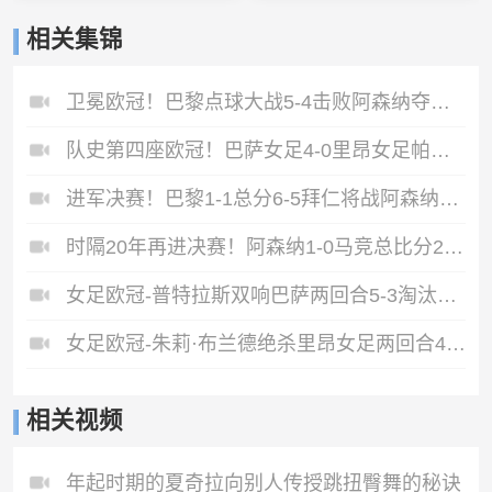
相关集锦
卫冕欧冠！巴黎点球大战5-4击败阿森纳夺冠加布里埃尔、埃泽失点
队史第四座欧冠！巴萨女足4-0里昂女足帕乔尔萨尔玛均两射一传
进军决赛！巴黎1-1总分6-5拜仁将战阿森纳登贝莱闪击凯恩破门
时隔20年再进决赛！阿森纳1-0马竞总比分2-1晋级萨卡制胜
女足欧冠-普特拉斯双响巴萨两回合5-3淘汰拜仁晋级决赛
女足欧冠-朱莉·布兰德绝杀里昂女足两回合4-3淘汰阿森纳进决赛
相关视频
年起时期的夏奇拉向别人传授跳扭臀舞的秘诀