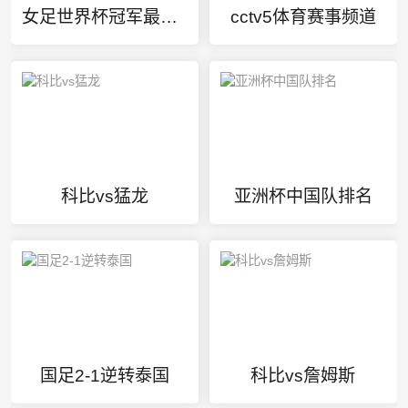
女足世界杯冠军最多的国家
cctv5体育赛事频道
科比vs猛龙
亚洲杯中国队排名
国足2-1逆转泰国
科比vs詹姆斯