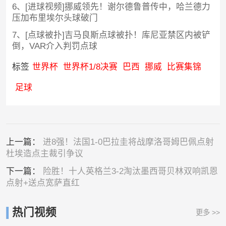
6、[进球视频]挪威领先！谢尔德鲁普传中，哈兰德力
压加布里埃尔头球破门
7、[点球被扑]吉马良斯点球被扑！库尼亚禁区内被铲
倒，VAR介入判罚点球
标签
世界杯
世界杯1/8决赛
巴西
挪威
比赛集锦
足球
上一篇：
进8强！法国1-0巴拉圭将战摩洛哥姆巴佩点射
杜埃造点主裁引争议
下一篇：
险胜！十人英格兰3-2淘汰墨西哥贝林双响凯恩
点射+送点宽萨直红
热门视频
更多 >>