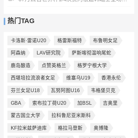
热门TAG
卡洛斯·雷诺U20
格雷斯福特
布鲁明女足
阿森纳
LAV研究院
萨斯喀彻温响尾蛇
鹿岛酿造
点赞英格兰
格罗宁根大学
西堪培拉流浪者女足
维塞乌U19
香港永伦
芬兰女足U18
瓦努阿图U16
韦格堡贝克
GBA
索布拉丁荷U20
加BSL
吉奥里
蒙古国立大学
拉科鲁尼亚米斯科
KF拉米兹萨迪库
格拉马登斯
奥博隆