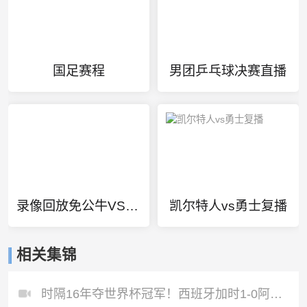
国足赛程
男团乒乓球决赛直播
录像回放免公牛VS热火
凯尔特人vs勇士复播
相关集锦
时隔16年夺世界杯冠军！西班牙加时1-0阿根廷费兰制胜恩佐染红