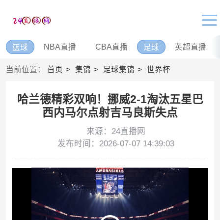
NBA直播
CBA直播
英超直播
篮球
足球
当前位置：
首页
集锦
足球集锦
世界杯
哈兰德精彩双响！挪威2-1淘汰五星巴
西内马尔点射吉马良斯失点
来源：24直播网
发布时间：2026-07-07 14:39:03