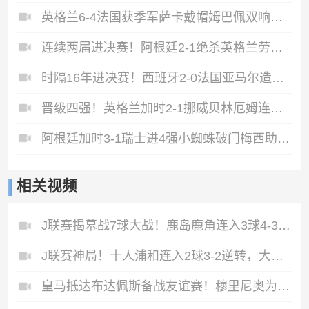
英格兰6-4法国获季军萨卡戴帽姆巴佩双响创纪录奥利塞2助+失良机
连续两届进决赛！阿根廷2-1绝杀英格兰劳塔罗恩佐破门梅西两助攻
时隔16年进决赛！西班牙2-0法国亚马尔造点奥亚萨瓦尔、波罗破门
晋级四强！英格兰加时2-1挪威贝林厄姆连场双响谢尔德鲁普破门
阿根廷加时3-1瑞士进4强小蜘蛛破门梅西助攻麦卡恩博洛假摔染红
相关视频
J联赛揭幕战7球大战！鹿岛鹿角连入3球4‑3惊天逆转横滨水手
J联赛神局！十人浦和连入2球3‑2逆转，大阪钢巴4-3反杀
皇马抵达布达佩斯备战友谊赛！穆里尼奥为狂热球迷签名！