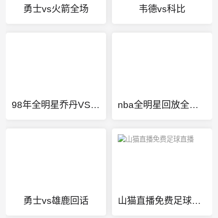
勇士vs火箭全场
韦德vs科比
98年全明星乔丹VS科比
nba全明星回放全场录像高清
勇士vs雄鹿回话
山猫直播免费足球直播