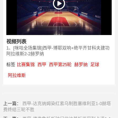
视频列表
1、[咪咕全场集锦]西甲-博耶双响+绝平齐甘科夫建功
阿拉维斯2-2赫罗纳
标签
比赛集锦
西甲
西甲第25轮
赫罗纳
足球
阿拉维斯
上一篇：
西甲-达克纳姆染红索乌制胜塞维利亚1-0赫塔
费终结三轮不胜