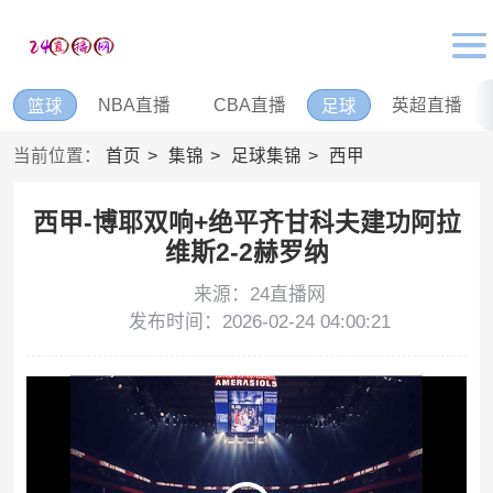
NBA直播
CBA直播
英超直播
篮球
足球
当前位置：
首页
集锦
足球集锦
西甲
西甲-博耶双响+绝平齐甘科夫建功阿拉
维斯2-2赫罗纳
来源：24直播网
发布时间：2026-02-24 04:00:21