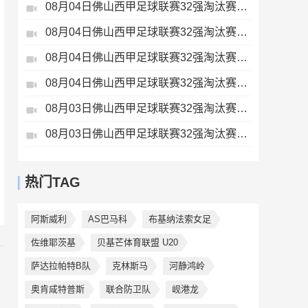
08月04日佛山西甲足球联赛32强淘汰赛广东西南建设VS香港圣徒全场录像
08月04日佛山西甲足球联赛32强淘汰赛藝品高國際VS湛江狂狼·粵辉能源全场录像
08月04日佛山西甲足球联赛32强淘汰赛肇庆恒骏成VS三七互娱全场录像
08月04日佛山西甲足球联赛32强淘汰赛贪玩游戏VS美的薪火全场录像
08月03日佛山西甲足球联赛32强淘汰赛广东客家青年VS广州英华思力U17全场录像
08月03日佛山西甲足球联赛32强淘汰赛三水乐民兴健力宝VS中国澳门澳科精英全场录像
热门TAG
阿斯威利
AS巴马科
布基纳法索女足
佐维耶茨基
贝基芒体育联盟 U20
萨达拉帕特B队
克林斯马
河静鸿岭
奥肯咸特普斯
联合防卫队
岘港龙