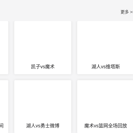
更多 >
凯子vs魔术
湖人vs维塔斯
时间
湖人vs勇士微博
魔术vs篮网全场回放