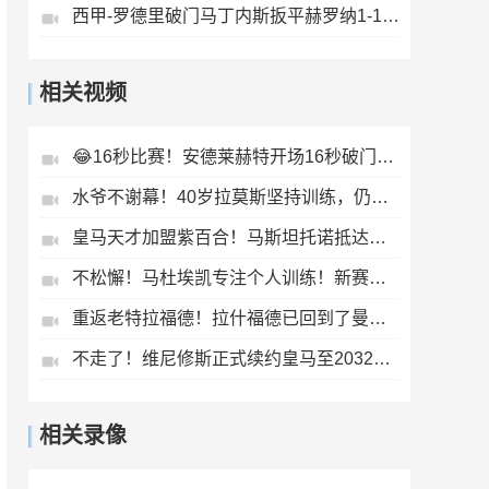
西甲-罗德里破门马丁内斯扳平赫罗纳1-1埃尔切惨遭降级
相关视频
😂16秒比赛！安德莱赫特开场16秒破门！最终1-0带队胜利
水爷不谢幕！40岁拉莫斯坚持训练，仍渴望继续征战赛场！
皇马天才加盟紫百合！马斯坦托诺抵达佛罗伦萨，收获球迷狂热追捧
不松懈！马杜埃凯专注个人训练！新赛季期待大放异彩！
重返老特拉福德！拉什福德已回到了曼联！能否重新找回巅峰状态？
不走了！维尼修斯正式续约皇马至2032年！终结全部离队流言！
相关录像