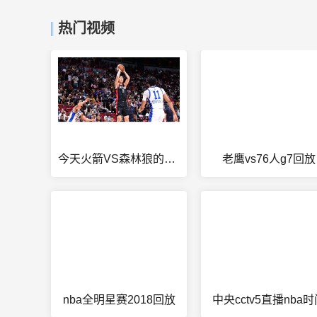
热门视频
今天火箭VS森林狼的录像
老鹰vs76人g7回放
nba全明星赛2018回放
中央cctv5直播nba