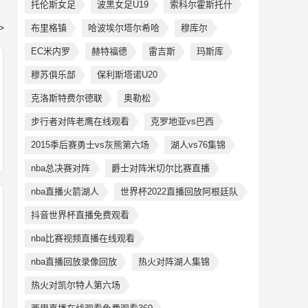
托伦斯女足
波黑女足U19
索科尔霍斯托什
>
布里格镇
哈波埃尔塔尔希哈
穆库尔
EC米内罗
赫特福德
雷吉斯
玛斯库
穆苏俱乐部
保利斯塔诺U20
克洛斯特费尔德联
奥勒松
步行者对阵老鹰在线观看
克罗地亚vs巴西
2015季后赛勇士vs灰熊第六场
湖人vs76集锦
nba总决赛对阵
爵士对阵米切尔比赛直播
nba直播火箭湖人
世界杯2022直播回放阿根廷队
抖音世界杯直播免费观看
nba比赛视频直播在线观看
nba直播回放录像回放
热火对阵湖人集锦
热火对凯尔特人第六场