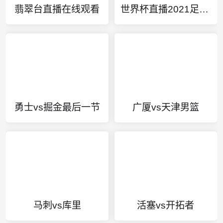
翡翠台直播在线观看
世界杯直播2021足球回放
勇士vs掘金最后一节
广厦vs天津男篮
马刺vs库里
活塞vs开拓者