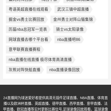
粤语英超直播在线观看
武汉三镇中超直播
掘金vs勇士比赛回放
金州勇士对阵山猫集锦
历届nba总冠军一览表
骑士vs太阳录像
网球直播去哪个平台看
nba直播吧86
意甲联赛直播赛程
nba直播在线直播 极尽体育高清直播
灰熊对阵快船直播
nba直播录像回放
24直播网为球迷爱好者提供高清无插件足球直播、NBA直播、体育直
播以及欧洲杯直播、英超直播、德甲直播、西甲直播、意甲直播、法
甲直播、欧冠直播等实时更新比赛信号,足球录像回放观看、篮球录像