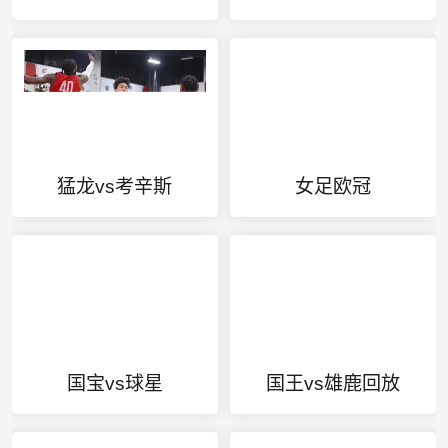
猛龙vs考辛斯
女足欧冠
国宝vs球星
国王vs雄鹿回放