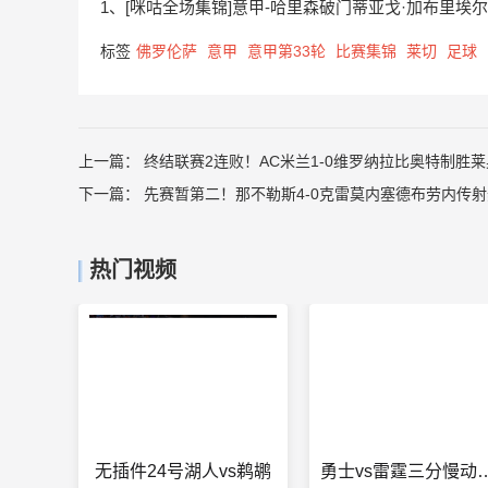
1、[咪咕全场集锦]意甲-哈里森破门蒂亚戈·加布里埃尔
标签
佛罗伦萨
意甲
意甲第33轮
比赛集锦
莱切
足球
上一篇：
终结联赛2连败！AC米兰1-0维罗纳拉比奥特制胜
下一篇：
先赛暂第二！那不勒斯4-0克雷莫内塞德布劳内传
热门视频
无插件24号湖人vs鹈鹕
勇士vs雷霆三分