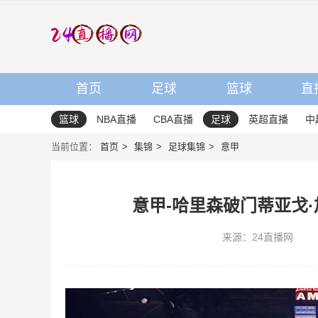
首页
足球
篮球
直
篮球
NBA直播
CBA直播
足球
英超直播
中
当前位置：
首页
集锦
足球集锦
意甲
意甲-哈里森破门蒂亚戈·
来源：24直播网