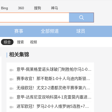
Bing
360
搜狗
神马
赛事
全部频道
球员
综合
搜索
视频
相关集锦
意甲-佩莱格里诺头球破门制胜帕尔马1-0萨索洛
赛季收官！那不勒斯1-0十人乌迪内斯锁定第二丁丁助攻霍伊伦制胜
无缘欧冠！尤文2-2遭都灵绝平赛季第六收官将战欧联DV9双响
意甲-达库尼亚双响科莫4-1克雷莫内塞进欧冠
进军欧冠！罗马2-0十人维罗纳5连胜+7轮不败第3收官迪巴拉2助攻