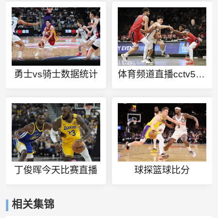
勇士vs骑士数据统计
体育频道直播cctv5+在线直播观看
丁俊晖今天比赛直播
球探篮球比分
相关集锦