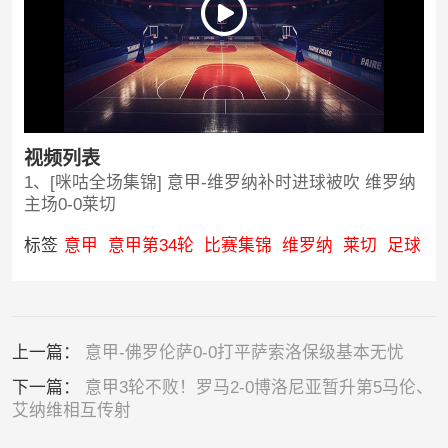
视频列表
1、[咪咕全场集锦] 意甲-维罗纳补时进球被吹 维罗纳
主场0-0莱切
标签
意甲
意甲第34轮
比赛集锦
维罗纳
莱切
足球
上一篇：
意甲-佛罗伦萨0-0打平萨索洛保级基本无忧
下一篇：
意甲3轮不败！罗马2-0博洛尼亚暂升第5马伦、
艾纳维相互传射