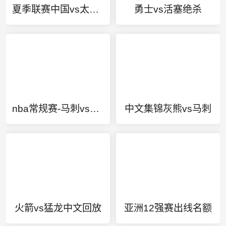
夏季联赛中国vs太阳比赛回放
勇士vs活塞绝杀
nba常规赛-马刺vs勇士
中文集锦灰熊vs马刺
火箭vs猛龙中文回放
亚洲12强赛出线名额