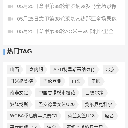
05月25日意甲第38轮维罗纳vs罗马全场录像
05月25日意甲第38轮莱切vs热那亚全场录像
05月25日意甲第38轮AC米兰vs卡利亚里全场录像
热门TAG
山西
塞内超
ASD特里斯蒂纳体育
北京
日米格鲁德
巴伦西亚
山东
奥厄
南非女足
中国香港横市樱花
西德尔策
波隆戈斯
圣安德雷女篮U20
戈尔尼克科宁
WCBA季后赛半决赛G1
荷兰女篮U18
厄乙
哥本哈根U17
铂金
亚松森瓜拉尼女足