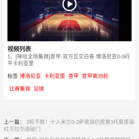
视频列表
1、[咪咕全场集锦]意甲-双方互交白卷 博洛尼亚0-0闷
平卡利亚里
标签
博洛尼亚
卡利亚里
意甲
意甲第35轮
比赛集锦
足球
上一篇：
2轮不胜！十人米兰0-2萨索洛仍居第3托莫里染
红贝拉尔迪破门