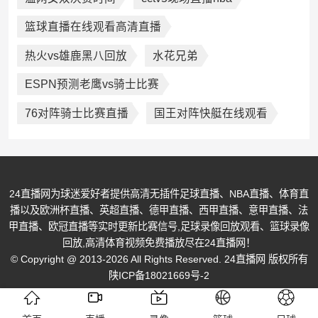
篮球直播在线观看高清直播
热火vs雄鹿黑八回放
水花兄弟
ESPN预测老鹰vs骑士比赛
76对阵骑士比赛直播
国王对阵快艇在线观看
24直播网为球迷爱好者提供高清无插件足球直播、NBA直播、体育直
播以及欧洲杯直播、英超直播、德甲直播、西甲直播、意甲直播、法
甲直播、欧冠直播等实时更新比赛信号,足球录像回放观看、篮球录像
回放,高清体育视频免费播放尽在24直播网！
© Copyright @ 2013-2026 All Rights Reserved. 24直播网 版权所有
陕ICP备18021669号-2