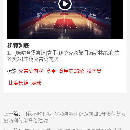
视频列表
1、[咪咕全场集锦]意甲-伊萨克森破门诺斯林绝杀 拉
齐奥2-1逆转克雷莫内塞
标签
克雷莫内塞
意甲
意甲第35轮
拉齐奥
比赛集锦
足球
上一篇：
4轮不败！罗马4-0佛罗伦萨距前四1分埃尔莫索
皮西利传射马伦建功