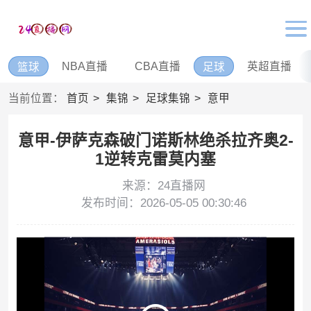
NBA直播
CBA直播
英超直播
篮球
足球
当前位置：
首页
集锦
足球集锦
意甲
意甲-伊萨克森破门诺斯林绝杀拉齐奥2-
1逆转克雷莫内塞
来源：24直播网
发布时间：2026-05-05 00:30:46