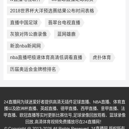
2018世界杯大洋预选赛结果公布时间表格
直播中国足球
翡翠台电视直播
灰狼对阵公鹿录像
蓝网雄鹿
新浪nba新闻网
nba直播吧极速体育高清低调看直播
虎扑体育
历届奥运会金牌榜排名
24直播网为球迷爱好者提供高清无插件足球直播、NBA直播、体育直
播以及欧洲杯直播、英超直播、德甲直播、西甲直播、意甲直播、法
甲直播、欧冠直播等实时更新比赛信号,足球录像回放观看、篮球录像
回放,高清体育视频免费播放尽在24直播网！
© Copyright @ 2013-2026 All Rights Reserved. 24直播网 版权所有