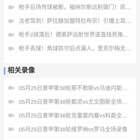
枪手后场传球被断，福纳尔斯远射破门！凯帕原地目送！
法老驾到！萨拉赫加盟特拉布宗！引爆土耳其足坛！
枪手2球落后！德奥萨远射世界波直挂死角！凯帕鞭长莫及！！
枪手丢球！角球防守后点漏人，里克尔梅无人盯防抽射破门！
相关录像
05月25日意甲第38轮那不勒斯vs乌迪内斯全场录像
05月25日意甲第38轮都灵vs尤文图斯全场录像
05月25日意甲第38轮克雷莫内塞vs科莫全场录像
05月25日意甲第38轮维罗纳vs罗马全场录像