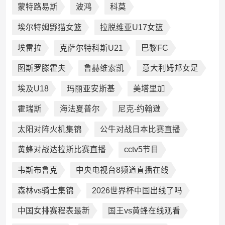
蒙特路易斯
波鸿
科莫
埃尔特姆野猫女篮
拉脱维亚U17女篮
埃雷拉
克萨尔特科斯U21
巴黎FC
图斯罗滕霍夫
鲁赫维索凯
意大利姆邦女足
埃及U18
玛丽亚安斯基
美塔里加
霍瑞斯
海法夏普尔
尼克-约翰逊
太阳对阵火机集锦
公牛对战日本比赛直播
黄蜂对战达拉斯比赛直播
cctv5节目
韦斯布鲁克
中央电视台8频道直播在线
森林vs骑士集锦
2026世界杯中国出线了吗
中国女排赛程表最新
国王vs黄蜂在线观看