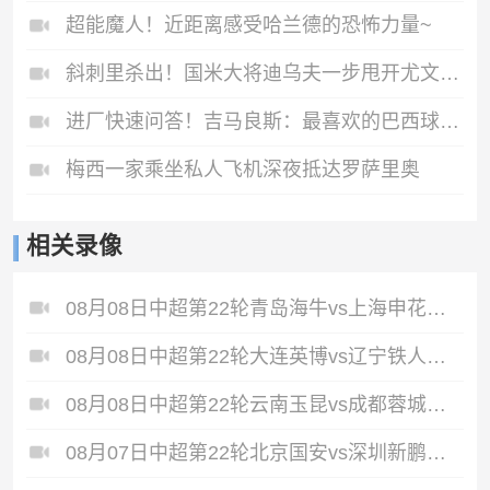
超能魔人！近距离感受哈兰德的恐怖力量~
斜刺里杀出！国米大将迪乌夫一步甩开尤文防线，逆足击穿斑马军团
进厂快速问答！吉马良斯：最喜欢的巴西球员是小罗，永远是39号~
梅西一家乘坐私人飞机深夜抵达罗萨里奥
相关录像
08月08日中超第22轮青岛海牛vs上海申花全场录像
08月08日中超第22轮大连英博vs辽宁铁人全场录像
08月08日中超第22轮云南玉昆vs成都蓉城全场录像
08月07日中超第22轮北京国安vs深圳新鹏城全场录像