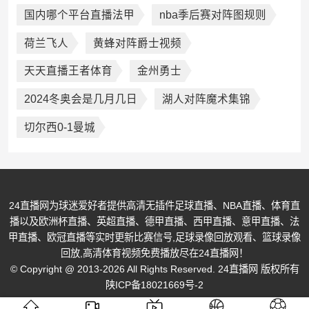
国内哪个平台直播法甲
nba季后赛对阵图规则
荷兰飞人
黄蜂对阵爵士视频
天天直播王者体育
金州勇士
2024冬奥会是几月几日
湖人对阵魔术集锦
切尔西0-1曼城
24直播网为球迷爱好者提供高清无插件足球直播、NBA直播、体育直
播以及欧洲杯直播、英超直播、德甲直播、西甲直播、意甲直播、法
甲直播、欧冠直播等实时更新比赛信号,足球录像回放观看、篮球录像
回放,高清体育视频免费播放尽在24直播网！
© Copyright @ 2013-2026 All Rights Reserved. 24直播网 版权所有
陕ICP备18021669号-2