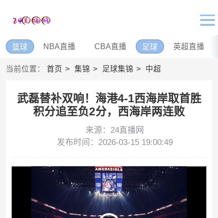
NBA直播
CBA直播
英超直播
篮球
足球
当前位置：
首页
集锦
足球集锦
中超
武磊替补双响！海港4-1西海岸取首胜
积分追至负2分，西海岸两连败
来源：24直播网
发布时间：2026-03-15 19:00:49