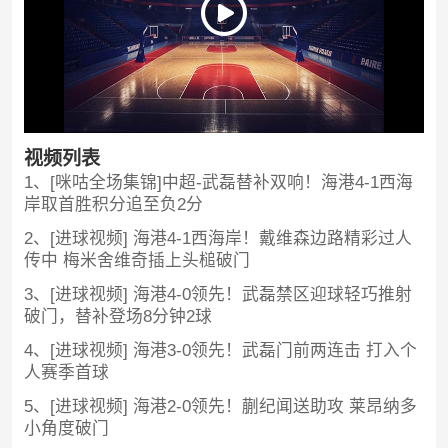
视频列表
1、[咪咕全场集锦]中超-武磊替补双响！海港4-1西海
岸取首胜积分追至负2分
2、[进球视频] 海港4-1西海岸！戴维森边路精彩过人
传中 梅米舍维奇插上头槌破门
3、[进球视频] 海港4-0领先！武磊禁区迎球轻巧推射
破门，替补登场8分钟2球
4、[进球视频] 海港3-0领先！武磊门前两连击 打入个
人赛季首球
5、[进球视频] 海港2-0领先！蒯纪闻送助攻 莱昂纳多
小角度破门