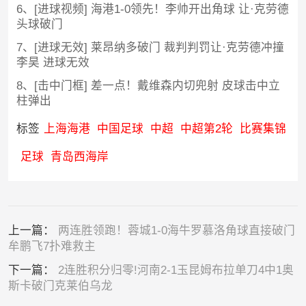
6、[进球视频] 海港1-0领先！李帅开出角球 让·克劳德
头球破门
7、[进球无效] 莱昂纳多破门 裁判判罚让·克劳德冲撞
李昊 进球无效
8、[击中门框] 差一点！戴维森内切兜射 皮球击中立
柱弹出
标签
上海海港
中国足球
中超
中超第2轮
比赛集锦
足球
青岛西海岸
上一篇：
两连胜领跑！蓉城1-0海牛罗慕洛角球直接破门
牟鹏飞7扑难救主
下一篇：
2连胜积分归零!河南2-1玉昆姆布拉单刀4中1奥
斯卡破门克莱伯乌龙