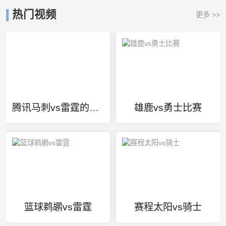
热门视频
更多 >>
腾讯马刺vs雷霆的广告
雄鹿vs勇士比赛
篮球鹈鹕vs雷霆
赛程太阳vs骑士