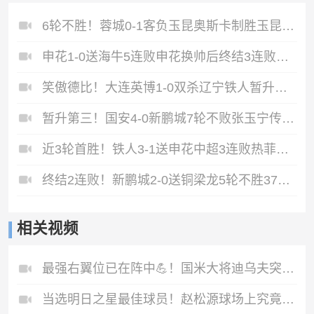
6轮不胜！蓉城0-1客负玉昆奥斯卡制胜玉昆暂第三蓉城全场1射正
申花1-0送海牛5连败申花换帅后终结3连败阿苏埃助攻徐皓阳制胜
笑傲德比！大连英博1-0双杀辽宁铁人暂升第2斯坦丘远射制胜
暂升第三！国安4-0新鹏城7轮不败张玉宁传射达万双响法比奥破门
近3轮首胜！铁人3-1送申花中超3连败热菲尼奥双响邦本宜裕传射
终结2连败！新鹏城2-0送铜梁龙5轮不胜37岁姜至鹏破门韦斯利建功
相关视频
最强右翼位已在阵中💪！国米大将迪乌夫突破直接将对手晃倒
当选明日之星最佳球员！赵松源球场上究竟有何过人之处呢？