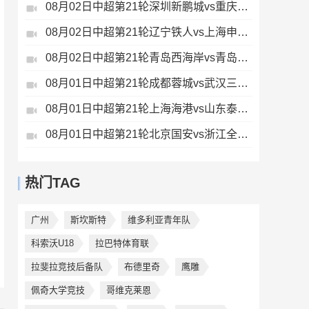
08月02日中超第21轮深圳新鹏城vs重庆铜梁龙全场录像
08月02日中超第21轮辽宁铁人vs上海申花全场录像
08月02日中超第21轮青岛西海岸vs青岛海牛全场录像
08月01日中超第21轮成都蓉城vs武汉三镇全场录像
08月01日中超第21轮上海海港vs山东泰山全场录像
08月01日中超第21轮北京国安vs浙江全场录像
热门TAG
广州
斯坎斯特
维多利亚青年队
科索沃U18
拉巴特体育联
拉斐拉竞技后备队
布德里奇
鹰雕
佩奇大学竞技
哥维克莱恩