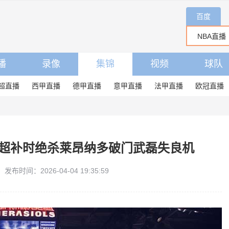
百度
播
录像
集锦
视频
球队
超直播
西甲直播
德甲直播
意甲直播
法甲直播
欧冠直播
燊超补时绝杀莱昂纳多破门武磊失良机
发布时间：2026-04-04 19:35:59