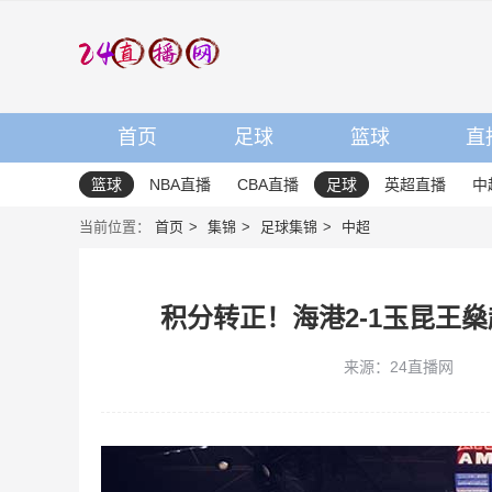
首页
足球
篮球
直
篮球
NBA直播
CBA直播
足球
英超直播
中
当前位置：
首页
集锦
足球集锦
中超
积分转正！海港2-1玉昆王
来源：24直播网