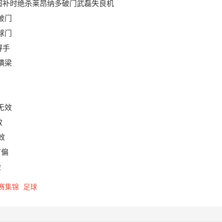
王燊超补时绝杀莱昂纳多破门武磊失良机
破门
球门
得手
横梁
无效
效
效
打偏
险
赛集锦
足球