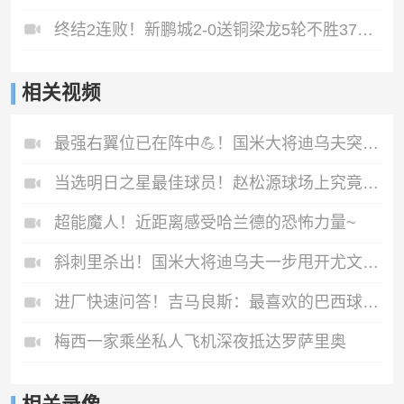
终结2连败！新鹏城2-0送铜梁龙5轮不胜37岁姜至鹏破门韦斯利建功
相关视频
最强右翼位已在阵中💪！国米大将迪乌夫突破直接将对手晃倒
当选明日之星最佳球员！赵松源球场上究竟有何过人之处呢？
超能魔人！近距离感受哈兰德的恐怖力量~
斜刺里杀出！国米大将迪乌夫一步甩开尤文防线，逆足击穿斑马军团
进厂快速问答！吉马良斯：最喜欢的巴西球员是小罗，永远是39号~
梅西一家乘坐私人飞机深夜抵达罗萨里奥