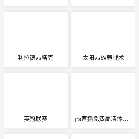
利拉德vs塔克
太阳vs雄鹿战术
英冠联赛
jrs直播免费高清体育直播ufc