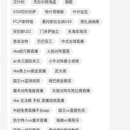
汉什利
杰拉尔顿海盗
钢都
SSD切尔托萨
哈什塔格联
叶尔加瓦
FC卢斯特瑙
桑托斯拉古纳U19
德扎迪纳摩
突尼斯U21
门多萨独立
东海岸海湾
恩卓治特
巴巴亚乙
中式台球直播
nba技巧赛直播
火前对阵雷霆
ac米兰国际米兰
小牛对阵爵士视频
nba勇士vs掘金直播
武大靖
国王vs篮球视频
姆巴佩金靴奖
魔术对阵鬼屋直播
灰狼对阵灰熊比赛直播
nba 总决赛 手机 直播视频直播
中超免费直播平台app
国王vs雷霆伤员
凯尔特人vs魔术直播
瑞典vs葡萄牙