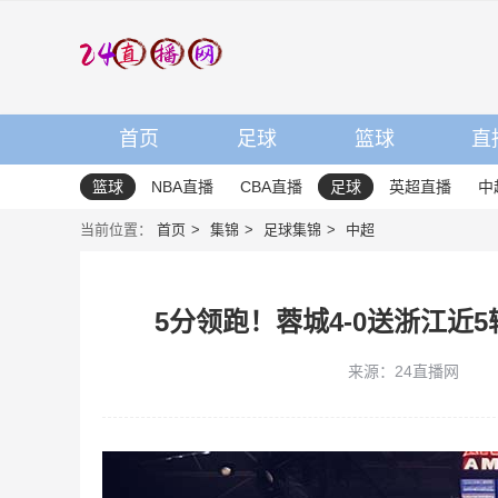
首页
足球
篮球
直
篮球
NBA直播
CBA直播
足球
英超直播
中
当前位置：
首页
集锦
足球集锦
中超
5分领跑！蓉城4-0送浙江近
来源：24直播网