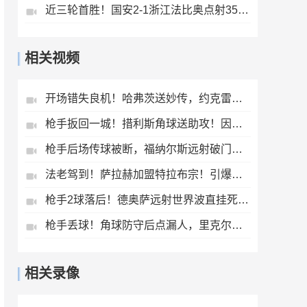
近三轮首胜！国安2-1浙江法比奥点射35岁张稀哲制胜王钰栋送助攻
相关视频
开场错失良机！哈弗茨送妙传，约克雷斯单刀推射被扑出
枪手扳回一城！措利斯角球送助攻！因卡皮耶头球破门！
枪手后场传球被断，福纳尔斯远射破门！凯帕原地目送！
法老驾到！萨拉赫加盟特拉布宗！引爆土耳其足坛！
枪手2球落后！德奥萨远射世界波直挂死角！凯帕鞭长莫及！！
枪手丢球！角球防守后点漏人，里克尔梅无人盯防抽射破门！
相关录像