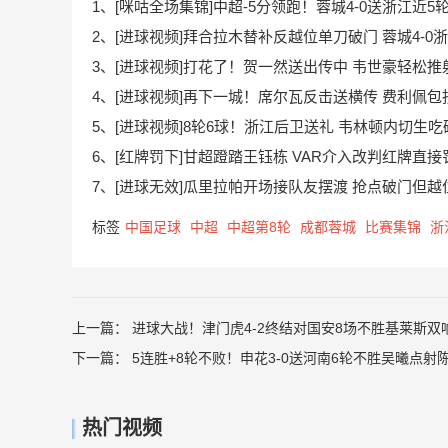
1、[咪咕全场集锦]中超-5分领跑！蓉城4-0送浙江近
2、[进球视频]拜合拉木替补反越位单刀破门 蓉城4-0
3、[进球视频]打花了！贺一然送出传中 韦世豪轻松推
4、[进球视频]再下一城！席尔瓦反击送横传 费利佩包
5、[进球视频]8轮6球！浙江后卫送礼 韦林顿内切生吃
6、[红牌罚下]甘超蹬踏王钰栋 VAR介入改判红牌直接
7、[进球无效]瓜里拉帕开场接队友摆渡 抢点破门但越
标签
中国足球
中超
中超第8轮
成都蓉城
比赛集锦
浙
上一篇：
进球大战！津门虎4-2终结对国安8场不胜基莱斯双
下一篇：
5连胜+8轮不败！申花3-0送河南6轮不胜吴曦点射
热门视频