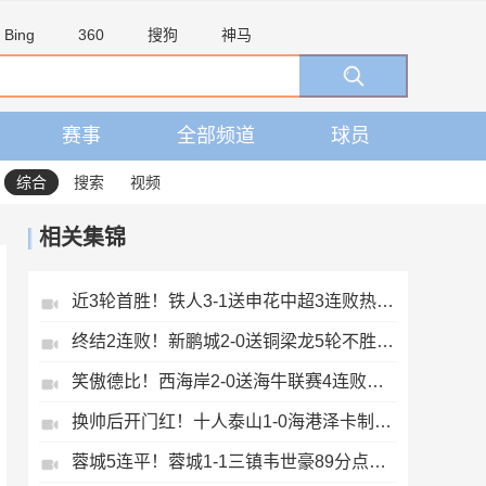
Bing
360
搜狗
神马
赛事
全部频道
球员
综合
搜索
视频
相关集锦
近3轮首胜！铁人3-1送申花中超3连败热菲尼奥双响邦本宜裕传射
终结2连败！新鹏城2-0送铜梁龙5轮不胜37岁姜至鹏破门韦斯利建功
笑傲德比！西海岸2-0送海牛联赛4连败海牛仍垫底西海岸升至第二
换帅后开门红！十人泰山1-0海港泽卡制胜于金永扑点海港三球被吹
蓉城5连平！蓉城1-1三镇韦世豪89分点射救主费利佩造点李昂破门