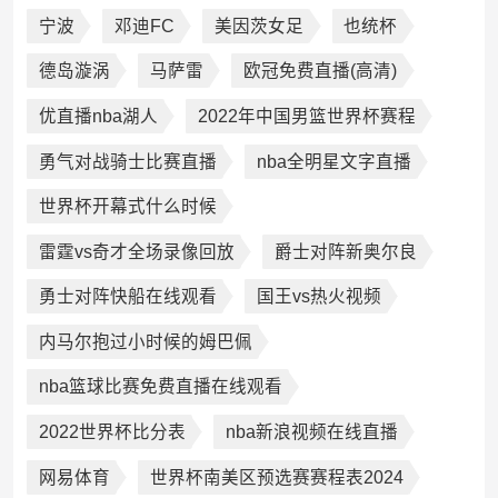
宁波
邓迪FC
美因茨女足
也统杯
德岛漩涡
马萨雷
欧冠免费直播(高清)
优直播nba湖人
2022年中国男篮世界杯赛程
勇气对战骑士比赛直播
nba全明星文字直播
世界杯开幕式什么时候
雷霆vs奇才全场录像回放
爵士对阵新奥尔良
勇士对阵快船在线观看
国王vs热火视频
内马尔抱过小时候的姆巴佩
nba篮球比赛免费直播在线观看
2022世界杯比分表
nba新浪视频在线直播
网易体育
世界杯南美区预选赛赛程表2024