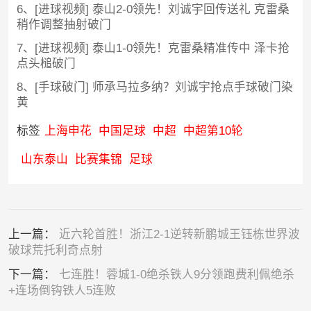
6、[进球视频] 泰山2-0领先！刘诚宇回传送礼 克雷桑
稍作调整抽射破门
7、[进球视频] 泰山1-0领先！克雷桑精准传中 泽卡抢
点头槌破门
8、[手球破门] 师承马拉多纳？刘诚宇抢点手球破门染
黄
标签
上海申花
中国足球
中超
中超第10轮
山东泰山
比赛集锦
足球
上一篇：
近六轮首胜！浙江2-1逆转新鹏城王钰栋世界波
破球荒托利奇点射
下一篇：
七连胜！蓉城1-0绝杀铁人9分领跑费利佩绝杀
+连场倒钩铁人5连败