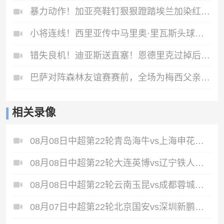
暴力动作！加亚亮鞋钉狠狠蹬踏埃兰加染红！埃兰加被担架抬出场！
小将连线！西里亚传中马里奥·里瓦斯头球破门！皇马1-0领先！
错失良机！迪亚斯送直塞！恩德里克过掉后卫小角度打门被扑出
巴萨对阵森林友谊赛赛前，全场为梅西父亲豪尔赫举行默哀仪式！
相关录像
08月08日中超第22轮青岛海牛vs上海申花全场录像
08月08日中超第22轮大连英博vs辽宁铁人全场录像
08月08日中超第22轮云南玉昆vs成都蓉城全场录像
08月07日中超第22轮北京国安vs深圳新鹏城全场录像