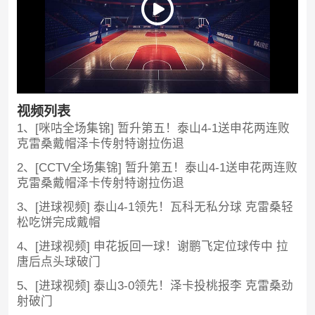
视频列表
1、[咪咕全场集锦] 暂升第五！泰山4-1送申花两连败
克雷桑戴帽泽卡传射特谢拉伤退
2、[CCTV全场集锦] 暂升第五！泰山4-1送申花两连败
克雷桑戴帽泽卡传射特谢拉伤退
3、[进球视频] 泰山4-1领先！瓦科无私分球 克雷桑轻
松吃饼完成戴帽
4、[进球视频] 申花扳回一球！谢鹏飞定位球传中 拉
唐后点头球破门
5、[进球视频] 泰山3-0领先！泽卡投桃报李 克雷桑劲
射破门