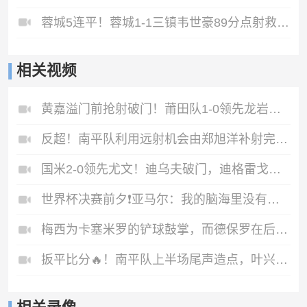
蓉城5连平！蓉城1-1三镇韦世豪89分点射救主费利佩造点李昂破门
相关视频
黄嘉溢门前抢射破门！莆田队1-0领先龙岩队了！
反超！南平队利用远射机会由郑旭洋补射完成破门🔥
国米2-0领先尤文！迪乌夫破门，迪格雷戈里奥再次失守
世界杯决赛前夕❗️亚马尔：我的脑海里没有输，只有凯旋而归
梅西为卡塞米罗的铲球鼓掌，而德保罗在后面看着他 😂
扳平比分🔥！南平队上半场尾声造点，叶兴楠点射破门