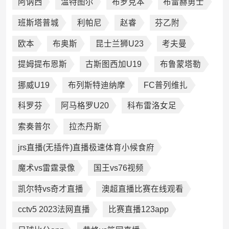
阿讷西
温特图尔
布罗克本
布雷赫勇士
班斯塔普城
利帕尼
赵睿
芬乙附
欧本
布奥斯
昆士兰狮U23
考夫曼
提姆提布恩斯
古斯图西加U19
布鲁蒙塔勒
挪威U19
布列斯特迪纳摩
FC普列维扎
科罗芬
阿马格罗U20
科布雷洛女足
索奏普尔
拉杰丹斯
jrs直播(无插件)直播极速体育小候食府
魔术vs雷霆录像
国王vs76视频
凯尔特vs奇才直播
澳超直播比赛在线观看
cctv5 2023法网直播
比赛直播123app