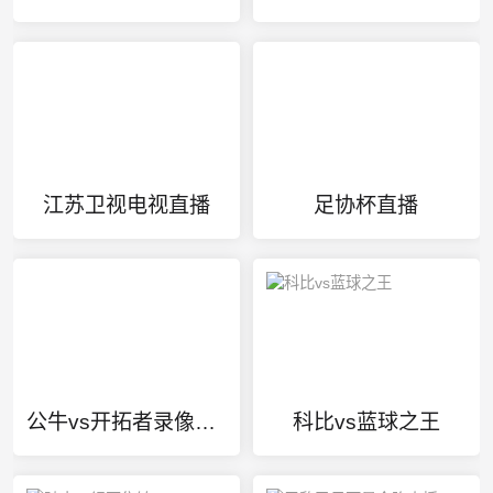
江苏卫视电视直播
足协杯直播
公牛vs开拓者录像回放
科比vs蓝球之王