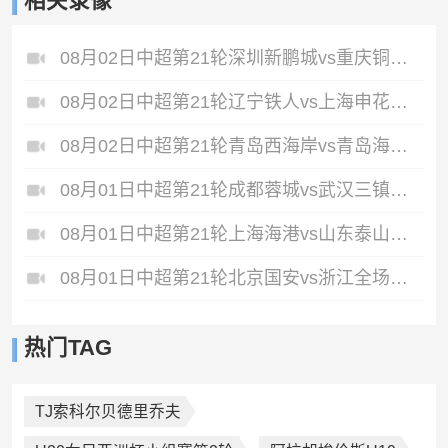
相关录像
08月02日中超第21轮深圳新鹏城vs重庆铜梁龙全场录像
08月02日中超第21轮辽宁铁人vs上海申花全场录像
08月02日中超第21轮青岛西海岸vs青岛海牛全场录像
08月01日中超第21轮成都蓉城vs武汉三镇全场录像
08月01日中超第21轮上海海港vs山东泰山全场录像
08月01日中超第21轮北京国安vs浙江全场录像
热门TAG
TJ索科尔贝德里乔夫