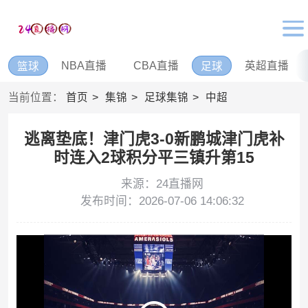
NBA直播
CBA直播
英超直播
篮球
足球
当前位置：
首页
集锦
足球集锦
中超
逃离垫底！津门虎3-0新鹏城津门虎补
时连入2球积分平三镇升第15
来源：24直播网
发布时间：2026-07-06 14:06:32