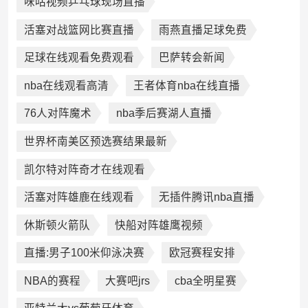
咪咕视频乒乓球现场直播
活塞对战篮网比赛直播
雨燕直播足球免费
足球在线观看免费观看
巴萨转会新闻
nba在线观看高清
王者体育nba在线直播
76人对阵魔术
nba季后赛湖人直播
世界杯南美区预选赛结果最新
凯尔特对阵奇才在线观看
活塞对阵雄鹿在线观看
无插件腾讯nba直播
休斯顿火箭队
快船对阵雄鹰视频
直播:男子100米仰泳决赛
欧冠赛程安排
NBA的赛程
大赛吧jrs
cba全明星赛