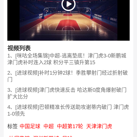
视频列表
1、[咪咕全场集锦]中超-逃离垫底！津门虎3-0新鹏城
津门虎补时连入2球 积分平三镇升第15
2、[进球视频]补时1分钟2球！季胜攀射门经过折射破
门
3、[进球视频]津门虎快速反击 哈达斯0度角爆射破门
扩大比分
4、[进球视频]巴顿精准长传送助攻谢蒂内破门 津门虎
1-0领先
标签
中国足球
中超
中超第17轮
天津津门虎