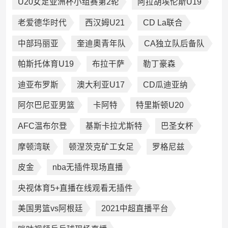
U20女足亚洲杯小组赛第2轮
阿拉胡埃伦斯U19
老爱德华时代
西汉姆U21
CD La联合
中部玛丽亚
奎迪奧青年队
CA独立队后备队
帕斯托体育U19
布拉干萨
勒丁豪森
迪亚布罗斯
澳大利亚U17
CD瓜迪亚纳
阿尔巴尼亚男篮
卡阿特
特里斯顿U20
AFC温布尔登
基斯卡拉尤斯特
巴圣女杯
摩顿湾联
顿涅茨克矿工女足
罗格尼兹
皮金
nba无插件现场直播
央视体育5+直播在线观看无插件
美国男篮vs阿根廷
2021中超直播平台