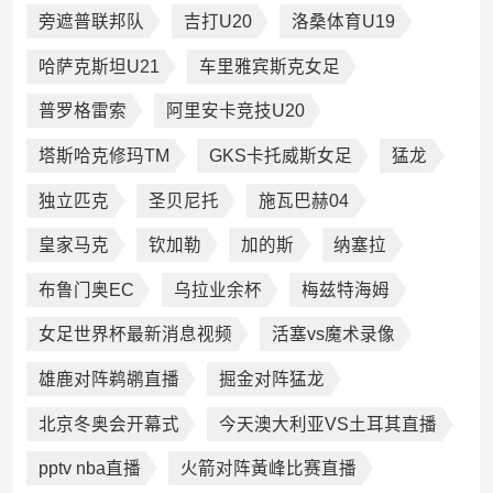
旁遮普联邦队
吉打U20
洛桑体育U19
哈萨克斯坦U21
车里雅宾斯克女足
普罗格雷索
阿里安卡竞技U20
塔斯哈克修玛TM
GKS卡托威斯女足
猛龙
独立匹克
圣贝尼托
施瓦巴赫04
皇家马克
钦加勒
加的斯
纳塞拉
布鲁门奥EC
乌拉业余杯
梅兹特海姆
女足世界杯最新消息视频
活塞vs魔术录像
雄鹿对阵鹈鹕直播
掘金对阵猛龙
北京冬奥会开幕式
今天澳大利亚VS土耳其直播
pptv nba直播
火箭对阵黃峰比赛直播