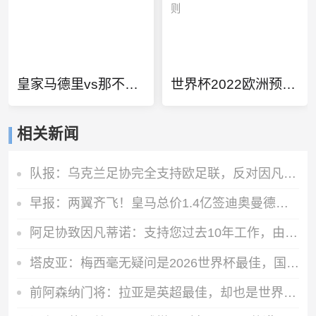
皇家马德里vs那不勒斯
世界杯2022欧洲预选赛规则
相关新闻
队报：乌克兰足协完全支持欧足联，反对因凡蒂诺缺乏透明度的计划
早报：两翼齐飞！皇马总价1.4亿签迪奥曼德，续约维尼修斯至2032
阿足协致因凡蒂诺：支持您过去10年工作，由您继续领导是正确道路
塔皮亚：梅西毫无疑问是2026世界杯最佳，国家队大门永远为他敞开
前阿森纳门将：拉亚是英超最佳，却也是世界最不幸运的门将