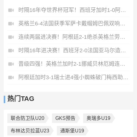
时隔16年夺世界杯冠军！西班牙加时1-0阿根廷费兰制胜恩佐染红
英格兰6-4法国获季军萨卡戴帽姆巴佩双响创纪录奥利塞2助+失良机
连续两届进决赛！阿根廷2-1绝杀英格兰劳塔罗恩佐破门梅西两助攻
时隔16年进决赛！西班牙2-0法国亚马尔造点奥亚萨瓦尔、波罗破门
晋级四强！英格兰加时2-1挪威贝林厄姆连场双响谢尔德鲁普破门
阿根廷加时3-1瑞士进4强小蜘蛛破门梅西助攻麦卡恩博洛假摔染红
热门TAG
联合防卫队U20
GKS预告
奥瑞多U19
布林达贝拉蓝U23
通斯堡U19