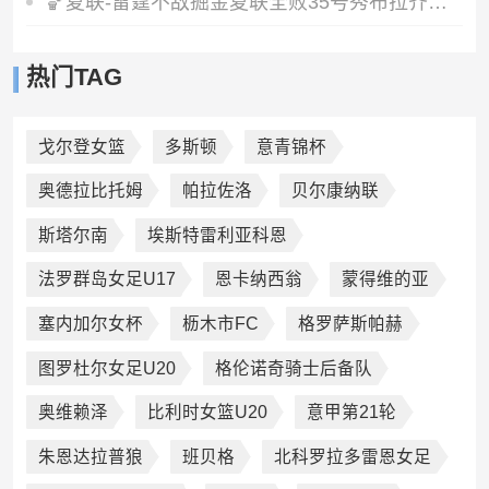
🏀夏联-雷霆不敌掘金夏联全败35号秀布拉齐尔32+6马拉14+7+6
热门TAG
戈尔登女篮
多斯顿
意青锦杯
奥德拉比托姆
帕拉佐洛
贝尔康纳联
斯塔尔南
埃斯特雷利亚科恩
法罗群岛女足U17
恩卡纳西翁
蒙得维的亚
塞内加尔女杯
枥木市FC
格罗萨斯帕赫
图罗杜尔女足U20
格伦诺奇骑士后备队
奥维赖泽
比利时女篮U20
意甲第21轮
朱恩达拉普狼
班贝格
北科罗拉多雷恩女足