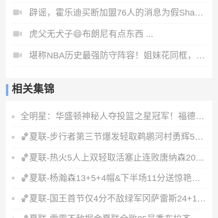
辟谣，霍乐迪买断加盟76人的消息为假Shams账号所发 ！
虎父无犬子😄布朗尼有点东西 ...
堪称NBA历史最强防守阵容！姐妹花同框，这谁顶得住？😱
相关集锦
全明星：华盛顿神秘人夺投篮之星冠军！福德夺得三分大赛冠军！
🏀夏联-步行者第三节爆发轻取鹈鹕河村勇辉5+5+12斯劳森22分
🏀夏联-热火5人上双轻取活塞止连败唐纳森20+8+10奥科里27分
🏀夏联-杨瀚森13+5+4帽&下半场11分送惊艳妙传开拓者力克掘金
🏀夏联-国王首节仅4分不敌绿军冈萨雷斯24+10+5塞纳克10+12