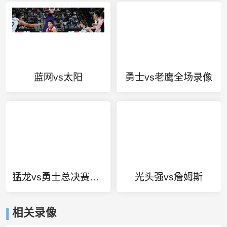
蓝网vs太阳
勇士vs老鹰全场录像
猛龙vs勇士总决赛第6场票价
光头强vs詹姆斯
相关录像