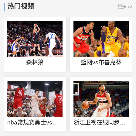
热门视频
更多 >>
森林狼
篮网vs布鲁克林
nba常规赛勇士vs掘金cctv
浙江卫视在线同步直播