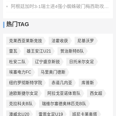
阿根廷加时3-1瑞士进4强小蜘蛛破门梅西助攻麦卡恩博洛假摔染红
热门TAG
克莱西亚莱斯竞技
法霍收获
尼基沃罗
雷瓦
雄王安江U21
贺治斯特B队
杜安二队
辽宁盛京新锐
日托米尔女足
埃塞电力FC
马里奥门德斯
纽约罗彻斯特学院
赤道几内亚
库普斯
迪欧斯捷尔女足
阿拉戈亚诺体育队
西女超
克拉科夫B队
瑞维尔塞德奥林匹克B队
澳威北U20
雷恩女足U19
班尼卡莱奥塔