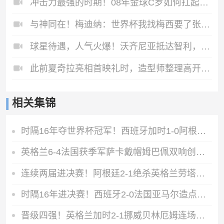
冲击力最强的时期！08年金球C罗如何扛起球队？
与神同在！梅迪纳：世界杯我找梅西要了张照片，我得把它纹在身上
球星待遇，人气火爆！沃齐尼亚抵达智利，众多球迷接机欢呼声震耳
此前夏奇拉亮相首映礼时，造型师整理高开叉裙动作过分亲密惹争议
相关集锦
时隔16年夺世界杯冠军！西班牙加时1-0阿根廷费兰制胜恩佐染红
英格兰6-4法国获季军萨卡戴帽姆巴佩双响创纪录奥利塞2助+失良机
连续两届进决赛！阿根廷2-1绝杀英格兰劳塔罗恩佐破门梅西两助攻
时隔16年进决赛！西班牙2-0法国亚马尔造点奥亚萨瓦尔、波罗破门
晋级四强！英格兰加时2-1挪威贝林厄姆连场双响谢尔德鲁普破门