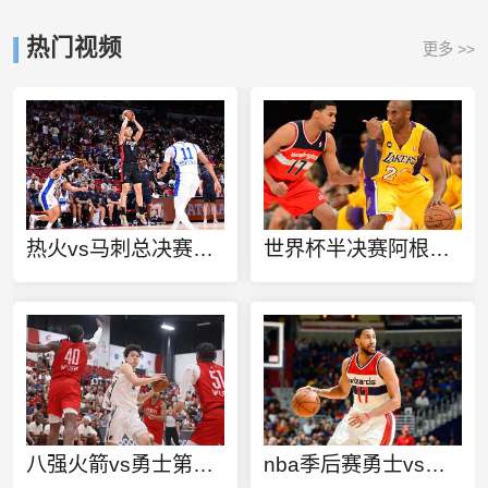
热门视频
更多 >>
热火vs马刺总决赛第6场录像
世界杯半决赛阿根廷vs克罗地亚
八强火箭vs勇士第三场
nba季后赛勇士vs雷霆6