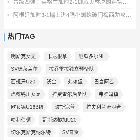
晋级四强！英格兰加时2-1挪威贝林厄姆连场双响谢尔德鲁普破门
阿根廷加时3-1瑞士进4强小蜘蛛破门梅西助攻麦卡恩博洛假摔染红
热门TAG
明斯克女足
卡达根拿
厄瓜多尔NL
SV德莱盖尔
拉乔雷拉独立预备队
西班牙U20
沃金
弗赖堡
巴塞阿乙
虎鲸鸭川女足
拉费雷尔后备队
弗罗姆镇
欧女锦U16B级
波斯寇普
拉夫利兰流浪者
哈利伯顿
哥斯达黎加U20
切尔克斯克纳尔特
SV普贤