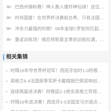
巴西州锦标赛！神人轰入爆炸神仙球！这位置射门简直不讲道理！
时尚国度！在世界杯决赛前办秀，只有法国人敢这么做！
冲击力最强的时期！08年金球C罗如何扛起球队？
重返训练场！维尼修斯直言季前训练拉满，积极备战新赛季
相关集锦
时隔16年夺世界杯冠军！西班牙加时1-0阿根廷费兰制胜恩佐染红
英格兰6-4法国获季军萨卡戴帽姆巴佩双响创纪录奥利塞2助+失良机
连续两届进决赛！阿根廷2-1绝杀英格兰劳塔罗恩佐破门梅西两助攻
时隔16年进决赛！西班牙2-0法国亚马尔造点奥亚萨瓦尔、波罗破门