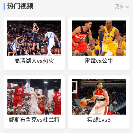
热门视频
更多 >>
高清湖人vs热火
雷霆vs公牛
威斯布鲁克vs杜兰特
实战1vs5