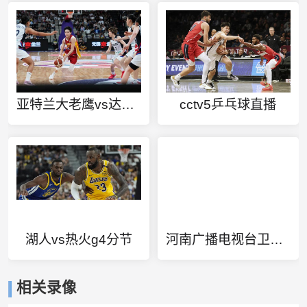
亚特兰大老鹰vs达拉斯独行侠
cctv5乒乓球直播
湖人vs热火g4分节
河南广播电视台卫星频道直播
相关录像