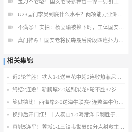
宝刀不老😱！国安老将张稀哲一停一射引工体阵阵欢呼
U23国门李昊到底什么水平？两项能力亚洲顶级
不满😡！实拍：杨立瑜被换下时，工体国安球迷嘘声四起
真门神💪！国安老将侯森最后阶段四连扑力保城门不失
相关集锦
近3轮首胜！铁人3-1送申花中超3连败热菲尼奥双响邦本宜裕传射
终结2连败！新鹏城2-0送铜梁龙5轮不胜37岁姜至鹏破门韦斯利建功
笑傲德比！西海岸2-0送海牛联赛4连败海牛仍垫底西海岸升至第二
换帅后开门红！十人泰山1-0海港泽卡制胜于金永扑点海港三球被吹
蓉城5连平！蓉城1-1三镇韦世豪89分点射救主费利佩造点李昂破门