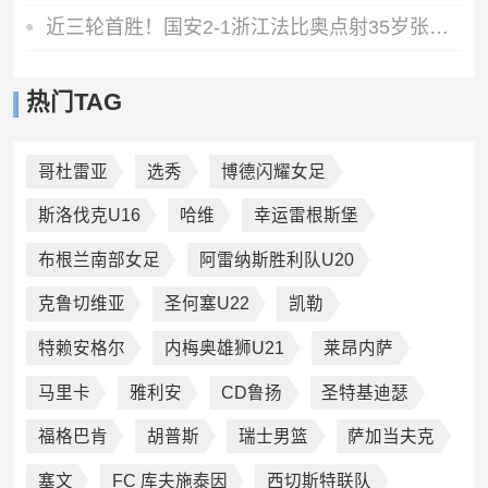
近三轮首胜！国安2-1浙江法比奥点射35岁张稀哲制胜王钰栋送助攻
热门TAG
哥杜雷亚
选秀
博德闪耀女足
斯洛伐克U16
哈维
幸运雷根斯堡
布根兰南部女足
阿雷纳斯胜利队U20
克鲁切维亚
圣何塞U22
凯勒
特赖安格尔
内梅奥雄狮U21
莱昂内萨
马里卡
雅利安
CD鲁扬
圣特基迪瑟
福格巴肯
胡普斯
瑞士男篮
萨加当夫克
塞文
FC 库夫施泰因
西切斯特联队