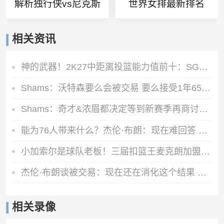
解析独行侠vs尼克斯
世界女排最新排名
相关资讯
神的武器！2K27中距离投篮能力值前十：SGA一枝独秀 KD并列第三
Shams：沃特森要么会被交易 要么接受1年650万的资质报价留队
Shams：奇才&浓眉都决定等到新赛季再商讨续约 或在开季20场左右
能为76人带来什么？杰伦·布朗：现在难回答 我能保证的是做自己
小加索尔是球队老板！三届扣篮王麦克朗加盟西班牙赫罗纳俱乐部
杰伦·布朗谈被交易：现在还在消化这个结果 我在波士顿待了10年
相关录像