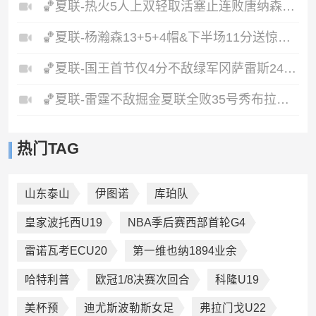
🏀夏联-热火5人上双轻取活塞止连败唐纳森20+8+10奥科里27分
🏀夏联-杨瀚森13+5+4帽&下半场11分送惊艳妙传开拓者力克掘金
🏀夏联-国王首节仅4分不敌绿军冈萨雷斯24+10+5塞纳克10+12
🏀夏联-雷霆不敌掘金夏联全败35号秀布拉齐尔32+6马拉14+7+6
热门TAG
山东泰山
伊图诺
库珀队
皇家波托西U19
NBA季后赛西部首轮G4
雷诺瓦考ECU20
第一维也纳1894业余
哈特利普
欧冠1/8决赛次回合
科隆U19
美杯预
迪尤斯波勒斯女足
弗拉门戈U22