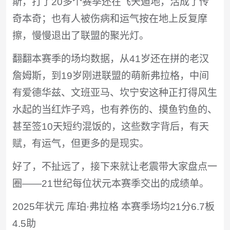
斯，打了20多个赛季还在飞天遁地，活成了传
奇本奇；也有人被伤病和运气按在地上反复摩
擦，慢慢退出了联盟的聚光灯。‌
翻翻本赛季的场均数据，从41岁还在拼的老汉
詹姆斯，到19岁刚进联盟的萌新弗拉格，中间
有爱德华兹、文班亚马、坎宁安这种正打得风生
水起的当红炸子鸡，也有养伤的、摸鱼钓鱼的、
甚至签10天短约混饭的，这些数字背后，有天
赋，有运气，但更多的是现实。
好了，不扯远了，接下来就让老震带大家盘点一
圈——21世纪每位状元本赛季交出的成绩单。
2025年状元 库珀·弗拉格 本赛季场均21分6.7板
4.5助