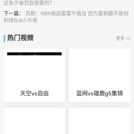
还免于被罚款禁赛的？
下一篇：
苏群：NBA保送雷霆不值当 因为雷刺都不是创
利球队&小市场
热门视频
更多 >>
天空vs自由
篮网vs雄鹿g5集锦