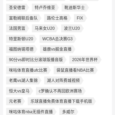
圣安德雷
特卢乔维亚
靴迪斯华士
富勒姆联后备队
路伦士高格
FIX
法国男篮
马来女U20
波兰U20
特里斯顿U20
WCBA总决赛G3
福图纳锡塔德
雄鹿vs掘金直播
90分vs即时比分滚球版播音版
2026年世界杯
咪咕体育直播ufc比赛
袋鼠直播看NBA比赛
老鹰vs湖人集锦
湖人对阵费城视频
恒大vs皇马
c罗确认不再回欧洲赛场
元老赛
乐球直播免费体育直播下载手机版
咪咕体育nba无插件直播
多威尔