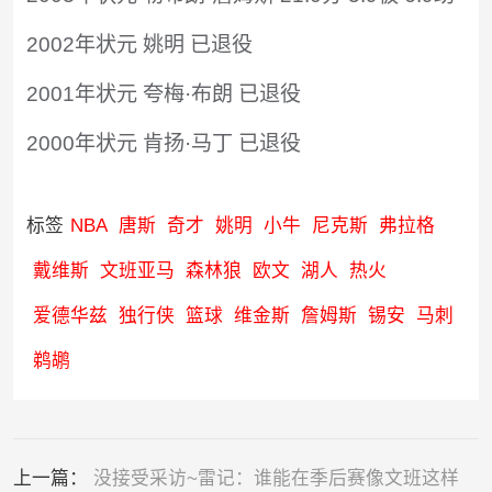
2002年状元 姚明 已退役
2001年状元 夸梅·布朗 已退役
2000年状元 肯扬·马丁 已退役
标签
NBA
唐斯
奇才
姚明
小牛
尼克斯
弗拉格
戴维斯
文班亚马
森林狼
欧文
湖人
热火
爱德华兹
独行侠
篮球
维金斯
詹姆斯
锡安
马刺
鹈鹕
上一篇：
没接受采访~雷记：谁能在季后赛像文班这样