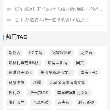
进军欧冠！罗马2-0十人维罗纳5连胜+7轮不败第3收官迪巴拉2助攻
意甲-邦达攻入唯一进球莱切1-0热那亚
热门TAG
斯伐丙
FC学院
英超第13轮
克拉诺
塔林利华戴亚B队
塔博塞扎纳
国贸
布琳狮子U23
基卡拉斯域卡女足
皇家HFC
马瑟维兹
新疆
北黄金海岸海鹰女篮
佐利奴
伊米尔U19
车里雅宾斯克女足
维利法兰
洛森格德
瓦夫斯
利云斯顿