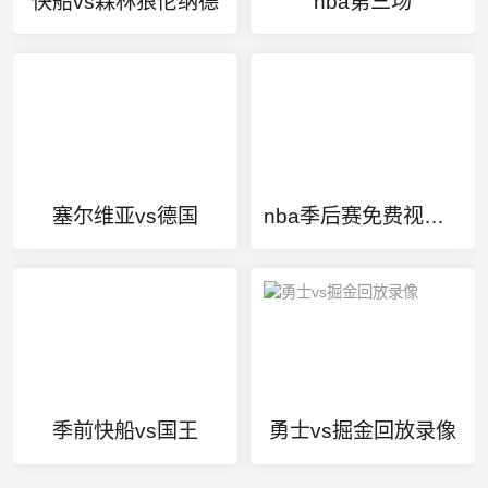
快船vs森林狼伦纳德
nba第三场
塞尔维亚vs德国
nba季后赛免费视频直播
季前快船vs国王
勇士vs掘金回放录像