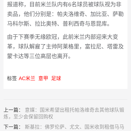
报道称，目前米兰队内有6名球员被球队视为非
卖品，他们分别是：帕夫洛维奇、加比亚、萨勒
马科尔斯、拉比奥特、普利西奇与恩昆库。
由于下赛季无缘欧冠，此前米兰内部迎来大变
革，球队解雇了主帅阿莱格里，富拉尼、塔雷及
蒙卡达等三位高层也离开。
标签
AC米兰
意甲
足球
上一篇：
意媒：国米希望出租托帕洛维奇去其他球队锻
炼，至少会保留回购权
下一篇：
斯基拉：佛罗伦萨、尤文、国米收到租借马马