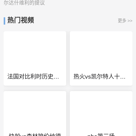
尔达什维利的提议
热门视频
更多 >>
法国对比利时历史交战
热火vs凯尔特人十佳球