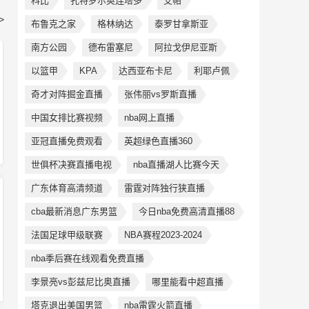
科比
孔特罗尔奥连塔多
艾帕
>
布鲁克之家
格林纳达
泰罗甘拿斯亚
南方公园
德布雷塞尼
阿拉戈伊尼亚斯
以篮甲
KPA
达西亚布卡尼
利耶卢佩
奇才对阵掘金直播
张伟丽vs罗斯直播
中国女排比赛视频
nba网上直播
亚冠直播免费观看
英超绿色直播360
世俱杯决赛直播电视
nba直播湖人比赛今天
广东体育高清频道
雷霆对阵独行狭直播
cba最新消息广东男篮
今日nba免费高清直播88
法国足球甲级联赛
NBA赛程2023-2024
nba季后赛在线观看免费直播
李景亮vs彭兹尼比奥直播
哪里能看中超直播
塔克退出美国男篮
nba雷霆火箭直播