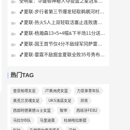
全明星：华盛顿神秘人夺投篮之星冠军！福德夺得三分大赛冠军！
🏀夏联-步行者第三节爆发轻取鹈鹕河村勇辉5+5+12斯劳森22分
🏀夏联-热火5人上双轻取活塞止连败唐纳森20+8+10奥科里27分
🏀夏联-杨瀚森13+5+4帽&下半场11分送惊艳妙传开拓者力克掘金
🏀夏联-国王首节仅4分不敌绿军冈萨雷斯24+10+5塞纳克10+12
🏀夏联-雷霆不敌掘金夏联全败35号秀布拉齐尔32+6马拉14+7+6
热门TAG
查亚帕塔女足
JT美洲虎女篮
力亚拿青年队
奥克兰灵魂女足
UKS洛茲女足
邓肯
西部阿德莱德斗士女篮
智甲
西班牙FEB2
乌拉尔B队
马里迪莫
杜纳哈拉斯提