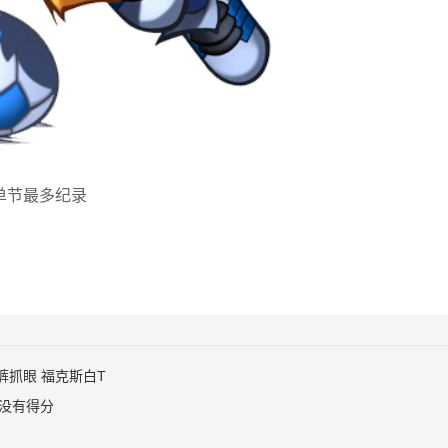
赛单节最多纪录
裤抓眼 福克斯白T
中没有得分