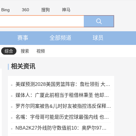
Bing
360
搜狗
神马
赛事
全部频道
球员
综合
搜索
视频
相关资讯
美媒预测2028美国男篮阵容：詹杜领衔 大头&CC&哈利在列 内线热巴
媒体人：广厦此前相当于租借林秉圣 他却能以非自由身参加CBA选秀
罗齐尔同案被告&儿时好友被指控违反保释规定 涉嫌试图恐吓证人
名嘴：字母哥可能是历史控球最强内线 也是历史最强突破型大个子
NBA2K27外线防守数值前10：奥萨尔97居首 小白95 阿门93 布朗90