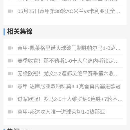
05月25日意甲第38轮AC米兰vs卡利亚里全场录像
相关集锦
意甲-佩莱格里诺头球破门制胜帕尔马1-0萨索洛
赛季收官！那不勒斯1-0十人乌迪内斯锁定第二丁丁助攻霍伊伦制胜
无缘欧冠！尤文2-2遭都灵绝平赛季第六收官将战欧联DV9双响
意甲-达库尼亚双响科莫4-1克雷莫内塞进欧冠
进军欧冠！罗马2-0十人维罗纳5连胜+7轮不败第3收官迪巴拉2助攻
意甲-邦达攻入唯一进球莱切1-0热那亚