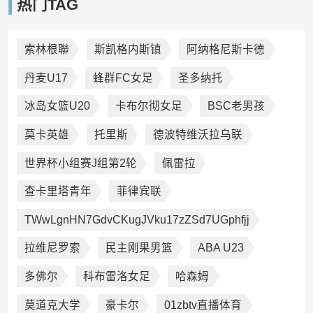
热门TAG
索林根聯
斯凯格内斯镇
阿纳格尼斯卡德
丹麦U17
蜂群FC女足
圣多纳托
冰岛女篮U20
卡布尔彻女足
BSC老男孩
莫卡英雄
托里斯
德波特维沃拉乌联
世界杯小组赛J组第2轮
佩雷拉
查卡里塔青年
菲律宾联
TWwLgnHN7GdvCKugJVku17zZSd7UGphfjj
拉维尼罗索
民主刚果男篮
ABA U23
多佛尔
科布雷洛女足
哈森姆
莫道克大学
豪卡尔
01zbtv直播体育