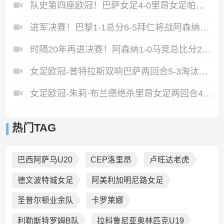
队史第四座欧冠！巴萨女足4-0里昂女足帕乔尔萨尔玛均两射一传
进军决赛！巴黎1-1总分6-5拜仁将战阿森纳登贝莱闪击凯恩破门
时隔20年再进决赛！阿森纳1-0马竞总比分2-1晋级萨卡制胜
女足欧冠-普特拉斯双响巴萨两回合5-3淘汰拜仁晋级决赛
女足欧冠-朱莉·布兰德绝杀里昂女足两回合4-3淘汰阿森纳进决赛
热门TAG
巴西阿萨乌U20
CEP洛里昂
卢旺达老虎
德文波特城女足
阿美利加明尼路女足
圣普尔顿业余队
卡罗莱娜
利勒斯特罗姆B队
拉科鲁尼亚奥林匹克U19