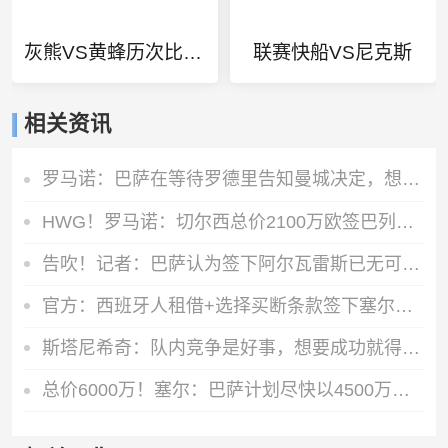
灰熊VS黄蜂历次比赛结果
联赛快船VS尼克斯
相关资讯
罗马诺：巴萨在等待罗德里告知曼城决定，想尽量快速推进以防意外
HWG！罗马诺：切尔西总价2100万欧签巴列卡诺28岁左后卫查瓦里亚
告吹！记者：巴萨认为签下阿尔瓦雷斯已无可能，正在寻找备选目标
官方：西班牙人租借+选择买断条款签下塞尔塔中卫乌奈·努涅斯
斯塔尼希奇：队内竞争是好事，想要成功就得拥有庞大阵容
总价6000万！塞尔：巴萨计划尽快以4500万欧+1500万报价罗德里