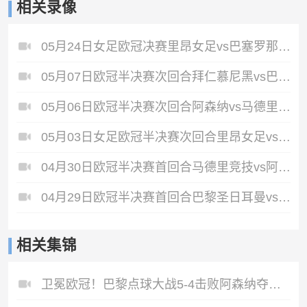
相关录像
05月24日女足欧冠决赛里昂女足vs巴塞罗那女足全场录像
05月07日欧冠半决赛次回合拜仁慕尼黑vs巴黎圣日耳曼全场录像
05月06日欧冠半决赛次回合阿森纳vs马德里竞技全场录像
05月03日女足欧冠半决赛次回合里昂女足vs阿森纳女足全场录像
04月30日欧冠半决赛首回合马德里竞技vs阿森纳全场录像
04月29日欧冠半决赛首回合巴黎圣日耳曼vs拜仁慕尼黑全场录像
相关集锦
卫冕欧冠！巴黎点球大战5-4击败阿森纳夺冠加布里埃尔、埃泽失点