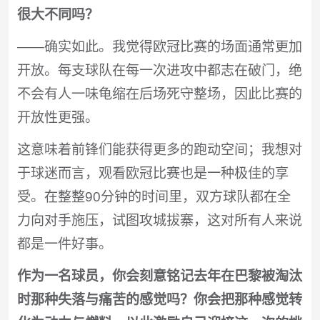
很大不同吗？
——确实如此。我觉得欧冠比赛的场面通常更加
开放。每支球队在每一次进攻中都志在破门，绝
不会有人一味龟缩在后场死守整场，因此比赛的
开放性更强。
这意味着前锋们能获得更多的跑动空间；我想对
于球迷而言，观看欧冠比赛也是一种极佳的享
受。在整整90分钟的时间里，双方球队都在全
力向对手施压，试图攻城拔寨，这对所有人来说
都是一件好事。
作为一名球员，你会刻意铭记去年在巴黎被淘汰
时那种失落与痛苦的感觉吗？你会把那种感觉转