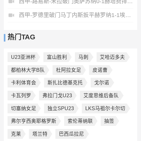
西甲-路易斯-米拉破门奥萨苏纳0-1赫塔费排第17惊险保级
西甲-罗德里破门马丁内斯扳平赫罗纳1-1埃尔切惨遭降级
热门TAG
U23亚洲杯
富山胜利
马刺
艾哈迈多夫
都柏林大学B队
杜阿拉女足
皮诺曹
卡利体育会
斯扎比德基克托
戈尔诺
卡瓦列罗
弗拉门戈U23
艾度思维后备队
切塞纳女足
独立SPU23
LKS马祖尔卡尔切
弗尔亨西奥耶格罗斯
索伦蒂纳联
抽签
克莱
塔兰特
巴西瓜拉尼