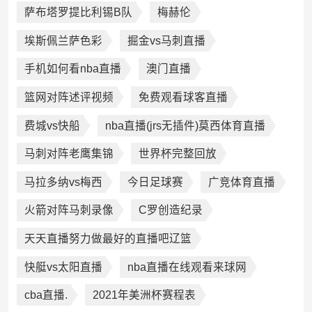
萨布塔罗提比利锡B队
梅赫伦
埃斯佩兰萨色彩
掘金vs马刺直播
手机如何看nba直播
澳门直播
篮网对阵述评视频
免费观看球客直播
费城vs快船
nba直播(jrs无插件)莫西体育直播
马刺对阵老鹰集锦
世界杯完整回放
马拉多纳vs梅西
今日足球赛
广竞体育直播
火箭对阵马刺录像
C罗创造纪录
天天直播努力做最好的直播吧辽篮
快艇vs太阳直播
nba直播在线观看来球网
cba直播.
2021年美洲杯赛程表