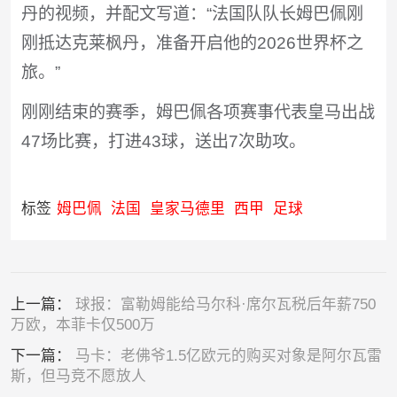
丹的视频，并配文写道：“法国队队长姆巴佩刚
刚抵达克莱枫丹，准备开启他的2026世界杯之
旅。”
刚刚结束的赛季，姆巴佩各项赛事代表皇马出战
47场比赛，打进43球，送出7次助攻。
标签
姆巴佩
法国
皇家马德里
西甲
足球
上一篇：
球报：富勒姆能给马尔科·席尔瓦税后年薪750
万欧，本菲卡仅500万
下一篇：
马卡：老佛爷1.5亿欧元的购买对象是阿尔瓦雷
斯，但马竞不愿放人