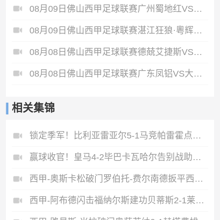
08月09日佛山西甲足球联赛广州蜀地红VS广东客家青年全场录像
08月09日佛山西甲足球联赛湛江狂狼·粵辉能源VS三七互娱全场录像
08月08日佛山西甲足球联赛德兢艾捷斯VS白坭兴龙全场录像
08月08日佛山西甲足球联赛广东凤铝VS大塘控股全场录像
相关集锦
锁定季军！比利亚雷亚尔5-1马竞帕雷霍点射佩雷斯两射一传
赢球收官！皇马4-2毕巴卡瓦哈尔告别战助攻姆巴佩贝林厄姆破门
西甲-奥斯卡松破门罗伯托-费尔南德扳平西班牙人1-1皇家社会
西甲-阿布德闪击福纳尔斯建功贝蒂斯2-1莱万特