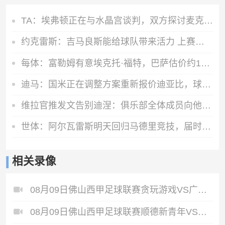
TA：埃弗顿正在与水晶宫谈判，双方探讨麦克尼尔和布伦南互换交易
约克雷斯：吉马良斯能给球队带来活力 上赛季夺冠能提振球队信心
每体：富勒姆有意埃克托·福特，巴萨估价约1000万欧元
迪马：国米正在调整方案重新报价迪亚比，球员愿接受600万欧年薪
维拉官推发文告别迪涅：俱乐部全体成员向他致以最诚挚的祝福
世体：阿尔瓦雷斯明天回归马德里竞技，届时将和西蒙尼对话
相关录像
08月09日佛山西甲足球联赛贪玩游戏VS广东西南建设全场录像
08月09日佛山西甲足球联赛顺德新青年VS三水乐民兴健力宝全场录像