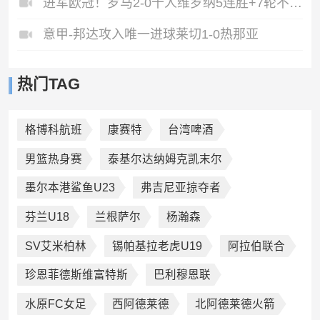
进军欧冠！罗马2-0十人维罗纳5连胜+7轮不败第3收官迪巴拉2助攻
意甲-邦达攻入唯一进球莱切1-0热那亚
热门TAG
格博科航班
康赛特
台湾啤酒
男篮热身赛
泰基尔达纳姆克凯末尔
墨尔本港鲨鱼U23
弗吉尼亚掠夺者
芬兰U18
兰根萨尔
杨瀚森
SV艾米柏林
锡帕基拉老虎U19
阿拉伯联合
珍恩菲德斯维富特斯
巴利穆恩联
水原FC女足
西阿德莱德
北阿德莱德火箭