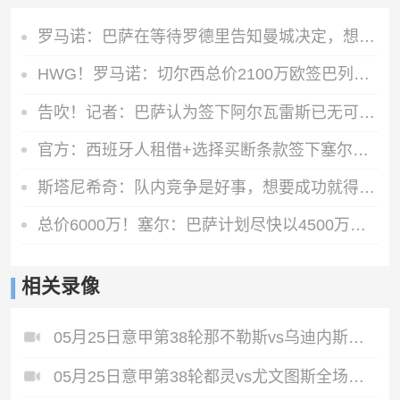
罗马诺：巴萨在等待罗德里告知曼城决定，想尽量快速推进以防意外
HWG！罗马诺：切尔西总价2100万欧签巴列卡诺28岁左后卫查瓦里亚
告吹！记者：巴萨认为签下阿尔瓦雷斯已无可能，正在寻找备选目标
官方：西班牙人租借+选择买断条款签下塞尔塔中卫乌奈·努涅斯
斯塔尼希奇：队内竞争是好事，想要成功就得拥有庞大阵容
总价6000万！塞尔：巴萨计划尽快以4500万欧+1500万报价罗德里
相关录像
05月25日意甲第38轮那不勒斯vs乌迪内斯全场录像
05月25日意甲第38轮都灵vs尤文图斯全场录像