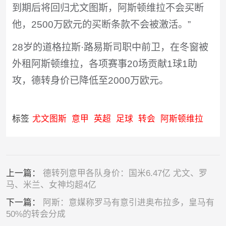
到期后将回归尤文图斯，阿斯顿维拉不会买断
他，2500万欧元的买断条款不会被激活。”
28岁的道格拉斯·路易斯司职中前卫，在冬窗被
外租阿斯顿维拉，各项赛事20场贡献1球1助
攻，德转身价已降低至2000万欧元。
标签
尤文图斯
意甲
英超
足球
转会
阿斯顿维拉
上一篇：
德转列意甲各队身价：国米6.47亿 尤文、罗
马、米兰、女神均超4亿
下一篇：
阿斯：意媒称罗马有意引进奥布拉多，皇马有
50%的转会分成