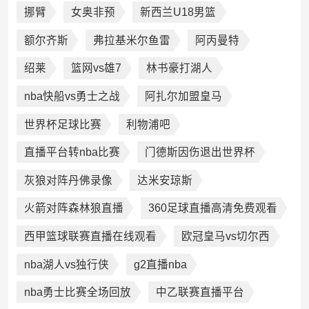
挪臂
女奥非预
新西兰U18男篮
额尔齐斯
弗拉基米尔鱼雷
阿丙曼特
绍莱
篮网vs雄7
林书豪打湖人
nba快船vs勇士之战
阿扎尔加盟皇马
世界杯足球比赛
利物浦吧
直播平台转nba比赛
门德斯因伤退出世界杯
灰狼对阵丹佛录像
达米安琼斯
火箭对阵森林狼直播
360足球直播高清免费观看
西甲篮球联赛直播在线观看
欧冠皇马vs切尔西
nba湖人vs独行侠
g2直播nba
nba勇士比赛全场回放
中乙联赛直播平台