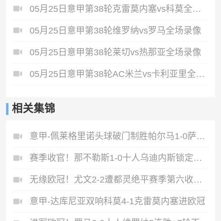
05月25日意甲第38轮克雷莫内塞vs科莫全场录像
05月25日意甲第38轮维罗纳vs罗马全场录像
05月25日意甲第38轮莱切vs热那亚全场录像
05月25日意甲第38轮AC米兰vs卡利亚里全场录像
相关集锦
意甲-佩莱格里诺头球破门制胜帕尔马1-0萨索洛
赛季收官！那不勒斯1-0十人乌迪内斯锁定第二丁丁助攻霍伊伦制胜
无缘欧冠！尤文2-2遭都灵绝平赛季第六收官将战欧联DV9双响
意甲-达库尼亚双响科莫4-1克雷莫内塞进欧冠