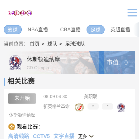
NBA直播
CBA直播
英超直播
篮球
足球
当前位置：
首页
球队
足球球队
休斯顿迪纳摩
市值：0
CD Olimpia
相关比赛
08-09 04:30
美职联
未开始
新英格兰革命
*
:
*
休斯顿迪纳摩
观看比赛：
高清线路
CCTV5
文字直播
更多