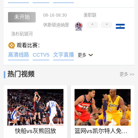
08-16 08:30
美职联
未开始
休斯顿迪纳摩
*
:
*
洛杉矶银河
观看比赛：
高清线路
CCTV5
文字直播
更多
热门视频
更多 >>
快船vs灰熊回放
篮网vs凯尔特人免费观看