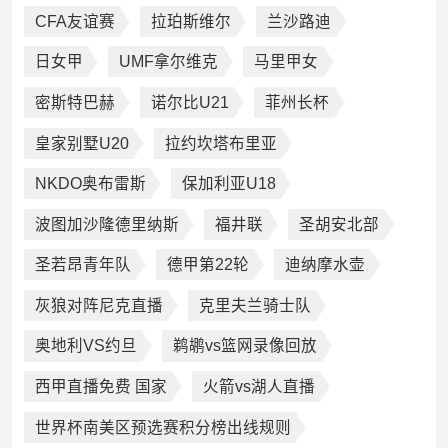
CFA友谊赛
拉珀斯维尔
兰沙路迪
日女甲
UMF拿尔维克
马里甲女
密斯特巴赫
诺尔比U21
菲州长杯
皇家别墅U20
拉约坎塔布里亚
NKDO奥布雷斯
保加利亚U18
波图加沙隆德里纳斯
福井联
圣胡安北部
圣若昂青年队
德甲第22轮
迪纳摩水壶
灰狼对阵尼克直播
克里夫兰骑士队
奥地利VS约旦
鹈鹕vs篮网录像回放
西甲直播免费 国家
火箭vs湖人直播
世界杯南美区预选赛积分榜出线规则