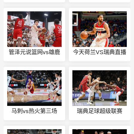
管泽元说篮网vs雄鹿
今天荷兰VS瑞典直播
马刺vs热火第三场
瑞典足球超级联赛