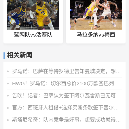
篮网队vs活塞队
马拉多纳vs梅西
相关新闻
罗马诺：巴萨在等待罗德里告知曼城决定，想尽量快速推进以防意外
HWG！罗马诺：切尔西总价2100万欧签巴列卡诺28岁左后卫查瓦里亚
告吹！记者：巴萨认为签下阿尔瓦雷斯已无可能，正在寻找备选目标
官方：西班牙人租借+选择买断条款签下塞尔塔中卫乌奈·努涅斯
斯塔尼希奇：队内竞争是好事，想要成功就得拥有庞大阵容