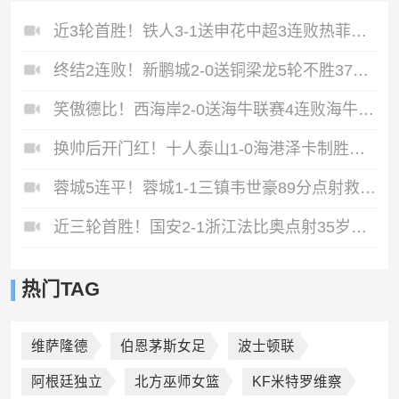
近3轮首胜！铁人3-1送申花中超3连败热菲尼奥双响邦本宜裕传射
终结2连败！新鹏城2-0送铜梁龙5轮不胜37岁姜至鹏破门韦斯利建功
笑傲德比！西海岸2-0送海牛联赛4连败海牛仍垫底西海岸升至第二
换帅后开门红！十人泰山1-0海港泽卡制胜于金永扑点海港三球被吹
蓉城5连平！蓉城1-1三镇韦世豪89分点射救主费利佩造点李昂破门
近三轮首胜！国安2-1浙江法比奥点射35岁张稀哲制胜王钰栋送助攻
热门TAG
维萨隆德
伯恩茅斯女足
波士顿联
阿根廷独立
北方巫师女篮
KF米特罗维察