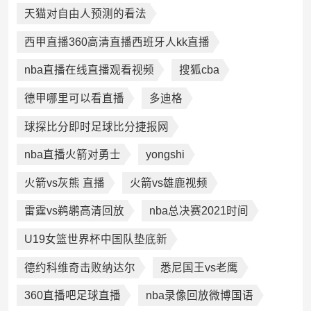
天猫对自由人预测的看法
西甲直播360高清直播西班牙人kk直播
nba直播在线直播观看视频
搜狐cba
德甲哪里可以看直播
多迪格
球探比分即时足球比分捷报网
nba直播火箭对勇士
yongshi
火箭vs灰熊 直播
火箭vs雄鹿视频
雷霆vs鹈鹕高清回放
nba总决赛2021时间
U19女篮世界杯中国队垫底新
德约科维奇击败纳达尔
悉尼国王vs老鹰
360直播吧足球直播
nba录像回放微博国语