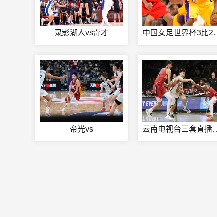
录影湖人vs奇才
中国女足世界
帝光vs
云南电视台三套直