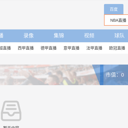
百度
播
录像
集锦
视频
球队
超直播
西甲直播
德甲直播
意甲直播
法甲直播
欧冠直播
市值：0