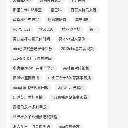
路易茲U20
奥利恩特女足
卡罗莱娜
斯里兰卡U18男篮
塞巴科
百慕大群岛女足
莫斯科中央陆军
达姆施塔特
辛宁B队
NoPS U21
埃及U20
拉菲奥里塔
莱可
苏迪曼杯决赛具体时间
奇才vs湖人录像
nba总决赛全场录像回放
2013nba总决赛视频
cctv5今晚乒乓直播时间
冬奥会2024年在哪里举办
森林狼对阵视频
黄蜂vs蓝网直播
中央五台十5体育赛事直播
nba篮球比赛视频回放
切尔西vs巴塞尔
足球英足总杯直播
nba直播网站免费观看
泰坦角龙vs多刺甲龙
世界杯女子欧洲预选赛赛程
湖人今日回放录像国语
nba直播奇才