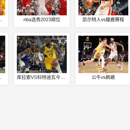
杯3比2谁赢了
nba选秀2023顺位
凯尔特人vs雄鹿赛程
播在线观看
库拉索VS科特迪瓦今日赛事直播
公牛vs鹈鹕