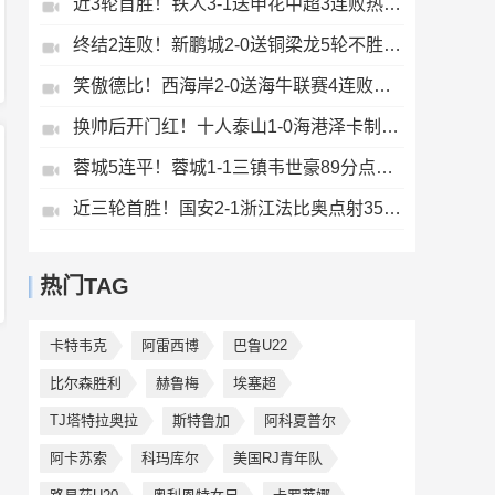
近3轮首胜！铁人3-1送申花中超3连败热菲尼奥双响邦本宜裕传射
终结2连败！新鹏城2-0送铜梁龙5轮不胜37岁姜至鹏破门韦斯利建功
笑傲德比！西海岸2-0送海牛联赛4连败海牛仍垫底西海岸升至第二
换帅后开门红！十人泰山1-0海港泽卡制胜于金永扑点海港三球被吹
蓉城5连平！蓉城1-1三镇韦世豪89分点射救主费利佩造点李昂破门
近三轮首胜！国安2-1浙江法比奥点射35岁张稀哲制胜王钰栋送助攻
热门TAG
卡特韦克
阿雷西博
巴鲁U22
比尔森胜利
赫鲁梅
埃塞超
TJ塔特拉奥拉
斯特鲁加
阿科夏普尔
阿卡苏索
科玛库尔
美国RJ青年队