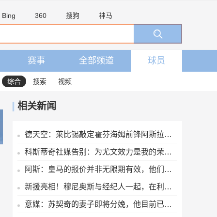
Bing
360
搜狗
神马
赛事
全部频道
球员
综合
搜索
视频
相关新闻
德天空：莱比锡敲定霍芬海姆前锋阿斯拉尼，转会费约2500万欧
科斯蒂奇社媒告别：为尤文效力是我的荣幸，感谢大家的支持
阿斯：皇马的报价并非无限期有效，他们希望维尼修斯迅速回应
新援亮相！穆尼奥斯与经纪人一起，在利物浦训练中心拍下合影
意媒：苏契奇的妻子即将分娩，他目前已离开国米集训营返回意大利