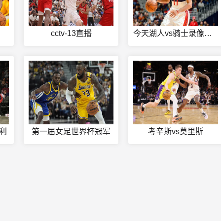
cctv-13直播
今天湖人vs骑士录像回放
大利
第一届女足世界杯冠军
考辛斯vs莫里斯