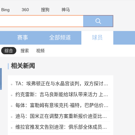
Bing
360
搜狗
神马
赛事
全部频道
球员
综合
搜索
视频
相关新闻
TA：埃弗顿正在与水晶宫谈判，双方探讨麦克尼尔和布伦南互换交易
约克雷斯：吉马良斯能给球队带来活力 上赛季夺冠能提振球队信心
每体：富勒姆有意埃克托·福特，巴萨估价约1000万欧元
迪马：国米正在调整方案重新报价迪亚比，球员愿接受600万欧年薪
维拉官推发文告别迪涅：俱乐部全体成员向他致以最诚挚的祝福