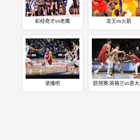
彩经奇才vs老鹰
龙王vs火箭
录播吧
欧预赛:英格兰vs意