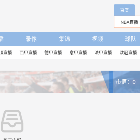
百度
播
录像
集锦
视频
球队
超直播
西甲直播
德甲直播
意甲直播
法甲直播
欧冠直播
市值：0