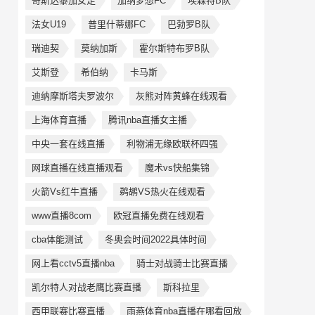
哥斯达黎加女足
加纳梦想FC
埃森特B队
法女U19
普里什蒂娜FC
巴勃罗B队
瑞迪契
莫纳加斯
霍尔斯特布罗B队
艾斯登
希伯纳
卡马斯
迪纳摩斯塔夫罗波尔
灰熊对阵黄蜂在线观看
上海体育直播
腾讯nba直播女主播
中央一套在线直播
利物浦无缘欧联杯四强
网球直播在线直播观看
魔术vs快船集锦
火箭Vs红牛直播
鹈鹕VS热火在线观看
www直播8com
欧冠直播免费在线观看
cba体能测试
冬奥会时间2022具体时间
网上看cctv5直播nba
骑士对战骑士比赛直播
凯尔特人对战老鹰比赛直播
斯科拉里
西甲联赛比赛直播
雨燕体育nba直播在哪看回放