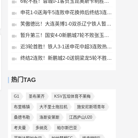
6轮不胜！蓉城0-1客负玉昆奥斯卡制胜玉昆暂第三蓉城全场1射正
申花1-0送海牛5连败申花换帅后终结3连败阿苏埃助攻徐皓阳制胜
笑傲德比！大连英博1-0双杀辽宁铁人暂升第2斯坦丘远射制胜
暂升第三！国安4-0新鹏城7轮不败张玉宁传射达万双响法比奥破门
近3轮首胜！铁人3-1送申花中超3连败热菲尼奥双响邦本宜裕传射
终结2连败！新鹏城2-0送铜梁龙5轮不胜37岁姜至鹏破门韦斯利建功
热门TAG
G1
圣布莱齐
KSV瓦坦体育不莱梅
布里格镇
大不里士拖拉机
施安尼斯塔青年
桑德韦勒
洛斯安第斯
江西庐山U20
考夫曼
多纳克
帕尔斯巴亚