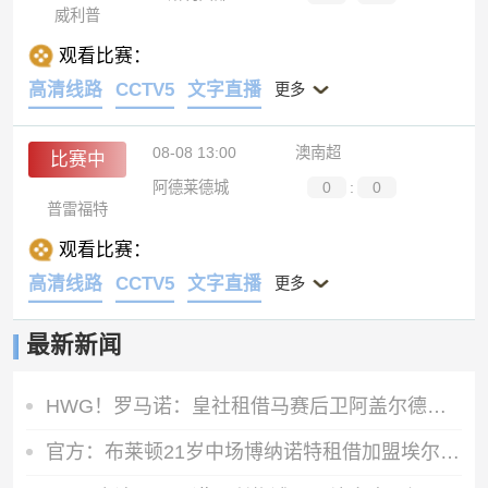
威利普
观看比赛：
高清线路
CCTV5
文字直播
更多
08-08 13:00
澳南超
比赛中
阿德莱德城
0
:
0
普雷福特
观看比赛：
高清线路
CCTV5
文字直播
更多
最新新闻
HWG！罗马诺：皇社租借马赛后卫阿盖尔德达协议，买断费1100万欧
官方：布莱顿21岁中场博纳诺特租借加盟埃尔切，期限为一年