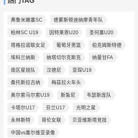
热门TAG
弗鲁米嫩塞SC
德累斯顿迪纳摩青年队
柏林SC U19
因特莱恩U20
圣何塞U20
塔格拉诺联女足
葡萄牙男篮
伯克姆斯特德
埃科兰纳斯
纳塔切尔克斯克
纳曼甘FA
南区星锐队
汉德尼
亚琛U19
桑托斯拉古纳
梅茲拉火车头
奥尔索马尔索U19
斯紮尼
韦瑟斯庞队
卡塔尔U17
芬兰U17
光明之星
永林斯特
哥伦女联
贝亚维斯塔竞技
中国vs塞尔维亚录像