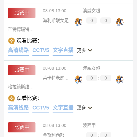
08-08 13:00
澳威女超
比赛中
海利斯联女足
0
:
0
芒特德瑞特城女足
观看比赛：
高清线路
CCTV5
文字直播
更多
08-08 13:00
澳威女超
比赛中
莱卡特老虎女足
0
:
0
格拉德斯维尔乌鸦女足
观看比赛：
高清线路
CCTV5
文字直播
更多
08-08 13:00
澳西甲
比赛中
金斯利西部
0
:
0