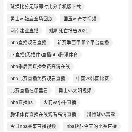
球探比分足球即时比分手机版下载
勇士vs雄鹿全场回放
国玉vs奇才视频
河南建业直播
姚明死亡报告2021
nba直播观看直播
新赛季西甲哪个平台直播
jrs直播(无插件)直播nba腾讯体育
nba季后赛直播免费高清在线
nba比赛直播免费观看直播
中国vs韩国比赛
比赛直播在哪里看
勇士vs太阳视频
nba直播jrs
火箭vs小牛直播
腾讯体育直播在线观看高清直播
凯特球vs雷霆
今日nba赛事直播视频
nba快船今天的比赛直播