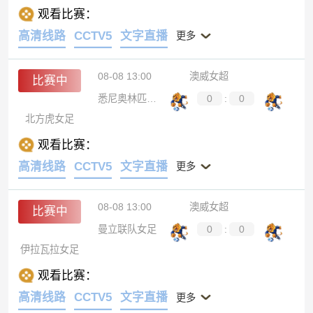
观看比赛：
高清线路
CCTV5
文字直播
更多
08-08 13:00
澳威女超
比赛中
悉尼奥林匹克女足
0
:
0
北方虎女足
观看比赛：
高清线路
CCTV5
文字直播
更多
08-08 13:00
澳威女超
比赛中
曼立联队女足
0
:
0
伊拉瓦拉女足
观看比赛：
高清线路
CCTV5
文字直播
更多