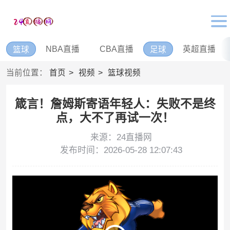
NBA直播
CBA直播
英超直播
篮球
足球
当前位置：
首页
视频
篮球视频
箴言！詹姆斯寄语年轻人：失败不是终
点，大不了再试一次！
来源：24直播网
发布时间：2026-05-28 12:07:43